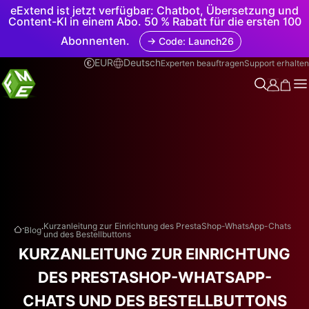
eExtend ist jetzt verfügbar: Chatbot, Übersetzung und
Content-KI in einem Abo. 50 % Rabatt für die ersten 100
Abonnenten.
→ Code: Launch26
EUR
Deutsch
Experten beauftragen
Support erhalten
.
.
Kurzanleitung zur Einrichtung des PrestaShop-WhatsApp-Chats
Blog
und des Bestellbuttons
KURZANLEITUNG ZUR EINRICHTUNG
DES PRESTASHOP-WHATSAPP-
CHATS UND DES BESTELLBUTTONS