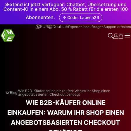
eExtend ist jetzt verfügbar: Chatbot, Übersetzung und
Content-KI in einem Abo. 50 % Rabatt für die ersten 100
Abonnenten.
→ Code: Launch26
EUR
Deutsch
Experten beauftragen
Support erhalten
.
.
Wie B2B-Käufer online einkaufen: Warum Ihr Shop einen
Blog
angebotsbasierten Checkout benötigt
WIE B2B-KÄUFER ONLINE
EINKAUFEN: WARUM IHR SHOP EINEN
ANGEBOTSBASIERTEN CHECKOUT