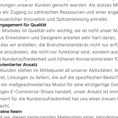
rungen unserer Kunden gerecht werden. Als stolzes M
n wir Zugang zu zahlreichen Ressourcen und einer eng
inuierlicher Innovation und Spitzenleistung antreibt.
ngagement für Qualität
 Modules ist Qualität sehr wichtig; sie ist nicht unser
s Entwicklern und Designern arbeitet sehr hart daran, 
das wir erstellen, die Branchenstandards nicht nur erfüll
e anzubieten, die nicht nur funktional sind, sondern a
 Kundenzufriedenheit und höheren Konversionsraten fü
rientierter Ansatz
Kunden stehen im Mittelpunkt all unserer Aktivitäten. 
tet, Lösungen zu liefern, die auf die spezifischen Bedü
 ein maßgeschneidertes Modul für eine einzigartige Ge
tigen E-Commerce-Shops handelt, unser Ansatz ist imm
ent für die Kundenzufriedenheit hat uns einen treue
acht.
ine ​​feiern
 wir diesen bedeutenden Meilenstein einer zehnjährige