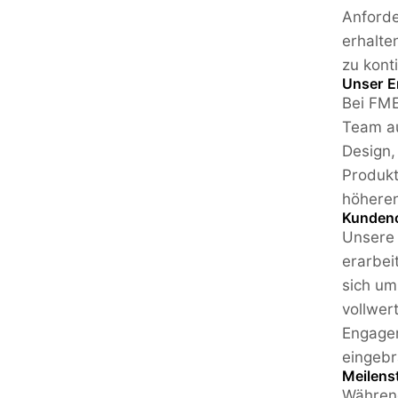
Anforde
erhalte
zu kont
Unser E
Bei FME
Team au
Design, 
Produkt
höheren
Kundeno
Unsere 
erarbei
sich um
vollwer
Engagem
eingebr
Meilenste
Während