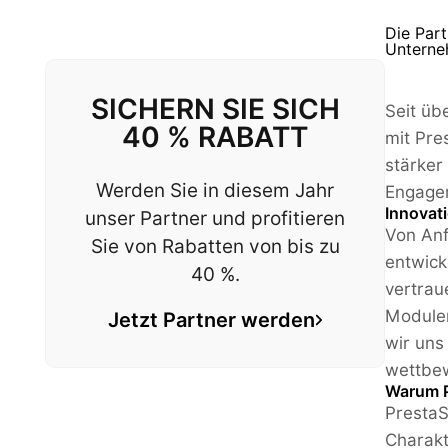
Die Part
Unterne
SICHERN SIE SICH
Seit üb
40 % RABATT
mit Pre
stärker
Werden Sie in diesem Jahr
Engagem
Innovat
unser Partner und profitieren
Von Anf
Sie von Rabatten von bis zu
entwick
40 %.
vertrau
Modulen
Jetzt Partner werden
wir uns
wettbew
Warum 
PrestaS
Charakt