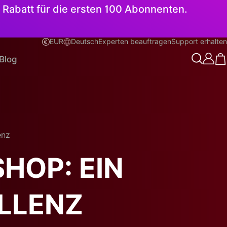
 Rabatt für die ersten 100 Abonnenten.
EUR
Deutsch
Experten beauftragen
Support erhalten
Deutsch
Blog
enz
HOP: EIN
LLENZ