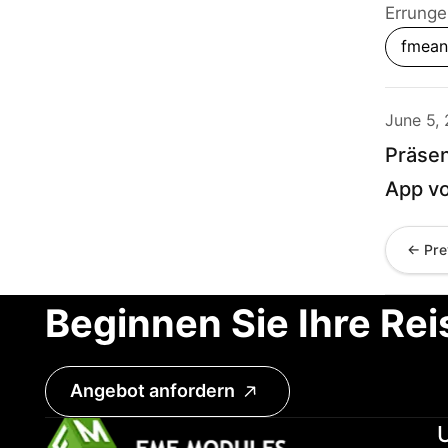
Errunge
fmean
June 5,
Präsen
App v
← Pre
Beginnen Sie Ihre Rei
Angebot anfordern