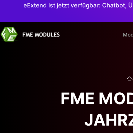
eExtend ist jetzt verfügbar: Chatbot,
Mod
.
FME MOD
JAHR