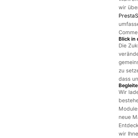
wir übe
Presta
umfasse
Commerc
Blick in
Die Zuk
verände
gemeins
zu setz
dass un
Begleite
Wir lad
besteh
Modules
neue Ma
Entdeck
wir Ihn