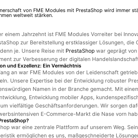
nerschaft von FME Modules mit PrestaShop wird immer stärk
hmen weltweit stärken.
er einem Jahrzehnt ist FME Modules Vorreiter bei Inn
staShop zur Bereitstellung erstklassiger Lösungen, die
 denn je. Unsere Reise mit
PrestaShop
war geprägt von
ent zur Verbesserung der digitalen Handelslandschaft
ion und Exzellenz: Ein Vermächtnis
ang an war FME Modules von der Leidenschaft getrie
eln. Unsere Expertise bei der Entwicklung robuster P
enswürdigen Namen in der Branche gemacht. Mit einem
twicklung, Entwicklung mobiler Apps, kundenspezifis
 um vielfältige Geschäftsanforderungen. Wir sorgen da
erbsintensiven E-Commerce-Markt die Nase vorn haben
PrestaShop?
hop war eine zentrale Plattform auf unserem Weg. Seine
eristik ermöglichen es uns, maßgeschneiderte Lösungen 