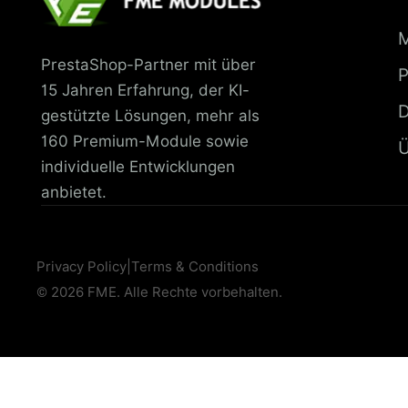
PrestaShop-Partner mit über
P
15 Jahren Erfahrung, der KI-
D
gestützte Lösungen, mehr als
160 Premium-Module sowie
Ü
individuelle Entwicklungen
anbietet.
Privacy Policy
|
Terms & Conditions
© 2026 FME. Alle Rechte vorbehalten.