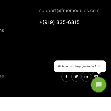
support@fmemodules.com
+(919) 335-6315
ns
Hi! how can I help you today?