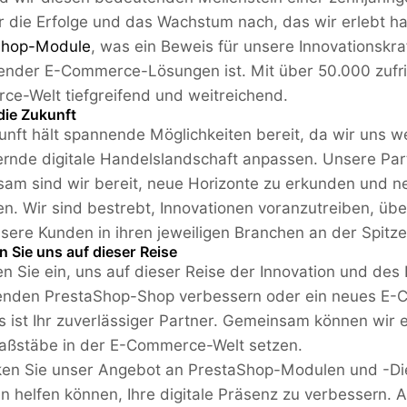
r die Erfolge und das Wachstum nach, das wir erlebt h
Shop-Module
, was ein Beweis für unsere Innovationskra
nder E-Commerce-Lösungen ist. Mit über 50.000 zufrie
e-Welt tiefgreifend und weitreichend.
 die Zukunft
unft hält spannende Möglichkeiten bereit, da wir uns we
rnde digitale Handelslandschaft anpassen. Unsere Part
am sind wir bereit, neue Horizonte zu erkunden und
en. Wir sind bestrebt, Innovationen voranzutreiben, übe
sere Kunden in ihren jeweiligen Branchen an der Spitze
n Sie uns auf dieser Reise
en Sie ein, uns auf dieser Reise der Innovation und des E
enden PrestaShop-Shop verbessern oder ein neues E
 ist Ihr zuverlässiger Partner. Gemeinsam können wir
ßstäbe in der E-Commerce-Welt setzen.
en Sie unser Angebot an PrestaShop-Modulen und -Die
en helfen können, Ihre digitale Präsenz zu verbessern.