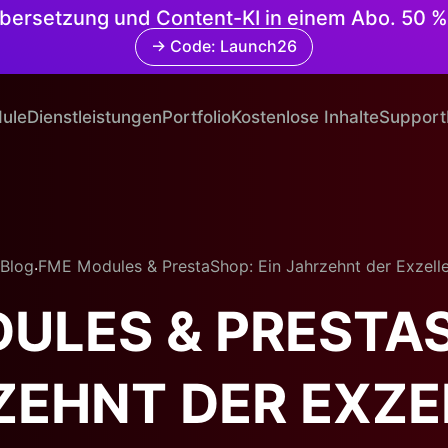
 Übersetzung und Content-KI in einem Abo. 50 %
→ Code: Launch26
ule
Dienstleistungen
Portfolio
Kostenlose Inhalte
Support
.
Blog
FME Modules & PrestaShop: Ein Jahrzehnt der Exzell
ULES & PRESTAS
ZEHNT DER EXZE