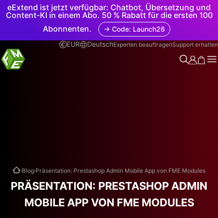
eExtend ist jetzt verfügbar: Chatbot, Übersetzung und
Content-KI in einem Abo. 50 % Rabatt für die ersten 100
Abonnenten.
→ Code: Launch26
EUR
Deutsch
Experten beauftragen
Support erhalten
.
.
Blog
Präsentation: Prestashop Admin Mobile App von FME Modules
PRÄSENTATION: PRESTASHOP ADMIN
MOBILE APP VON FME MODULES