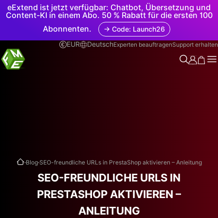
eExtend ist jetzt verfügbar: Chatbot, Übersetzung und
Content-KI in einem Abo. 50 % Rabatt für die ersten 100
Abonnenten.
→ Code: Launch26
EUR
Deutsch
Experten beauftragen
Support erhalten
.
.
Blog
SEO-freundliche URLs in PrestaShop aktivieren – Anleitung
SEO-FREUNDLICHE URLS IN
PRESTASHOP AKTIVIEREN –
ANLEITUNG