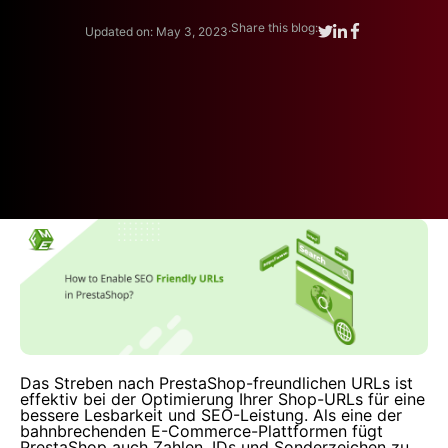
.
Share this blog:
Updated on: May 3, 2023
Das Streben nach PrestaShop-freundlichen URLs ist
effektiv bei der Optimierung Ihrer Shop-URLs für eine
bessere Lesbarkeit und SEO-Leistung. Als eine der
bahnbrechenden E-Commerce-Plattformen fügt
PrestaShop auch Zahlen, IDs und Sonderzeichen zu