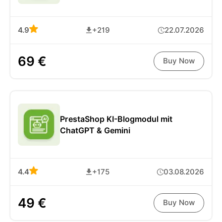
4.9
+219
22.07.2026
69 €
Buy Now
PrestaShop KI-Blogmodul mit
ChatGPT & Gemini
4.4
+175
03.08.2026
49 €
Buy Now