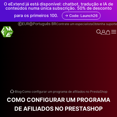
O eExtend já está disponível: chatbot, tradução e IA de
conteúdos numa única subscrição. 50% de desconto
para os primeiros 100.
→ Code: Launch26
EUR
Português BR
Contrate um especialista
Obtenha suporte
.
.
Blog
Como configurar um programa de afiliados no PrestaShop
COMO CONFIGURAR UM PROGRAMA
DE AFILIADOS NO PRESTASHOP