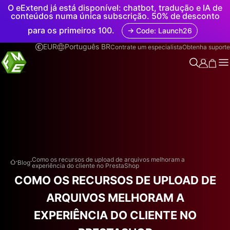
O eExtend já está disponível: chatbot, tradução e IA de
conteúdos numa única subscrição. 50% de desconto
para os primeiros 100.
→ Code: Launch26
EUR
Português BR
Contrate um especialista
Obtenha suporte
.
.
Como os recursos de upload de arquivos melhoram a
Blog
experiência do cliente no PrestaShop
COMO OS RECURSOS DE UPLOAD DE
ARQUIVOS MELHORAM A
EXPERIÊNCIA DO CLIENTE NO