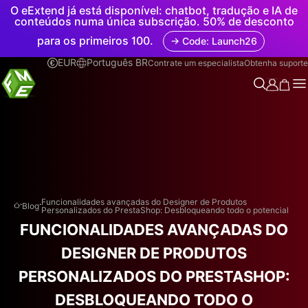
O eExtend já está disponível: chatbot, tradução e IA de
conteúdos numa única subscrição. 50% de desconto
para os primeiros 100.
→ Code: Launch26
EUR
Português BR
Contrate um especialista
Obtenha suporte
.
.
Funcionalidades avançadas do Designer de Produtos
Blog
Personalizados do PrestaShop: Desbloqueando todo o potencial
FUNCIONALIDADES AVANÇADAS DO
DESIGNER DE PRODUTOS
PERSONALIZADOS DO PRESTASHOP:
DESBLOQUEANDO TODO O