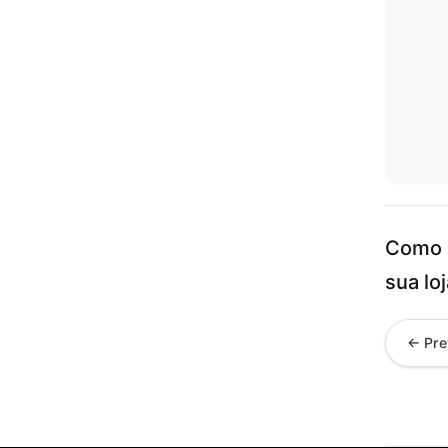
Como 
sua lo
← Pre