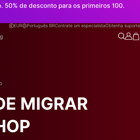
o. 50% de desconto para os primeiros 100.
EUR
Português BR
Contrate um especialista
Obtenha suporte
Português BR
og
p
DE MIGRAR
HOP