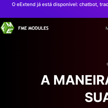
O eExtend já está disponível: chatbot, t
M
A MANEIR
SU