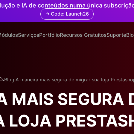
radução e IA de conteúdos numa única subscriçã
→ Code: Launch26
ódulos
Serviços
Portfólio
Recursos Gratuitos
Suporte
Bl
.
.
Blog
A maneira mais segura de migrar sua loja Prestasho
A MAIS SEGURA 
A LOJA PRESTAS