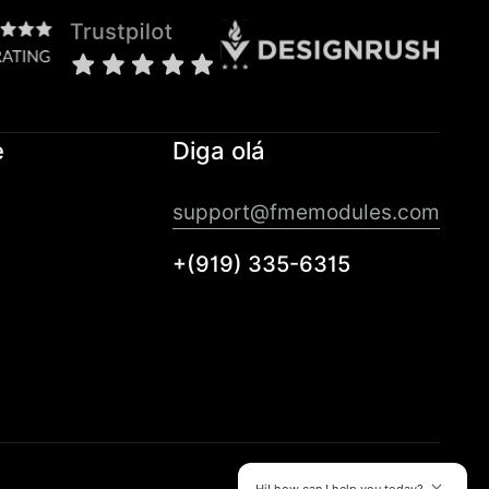
e
Diga olá
support@fmemodules.com
+(919) 335-6315
Hi! how can I help you today?