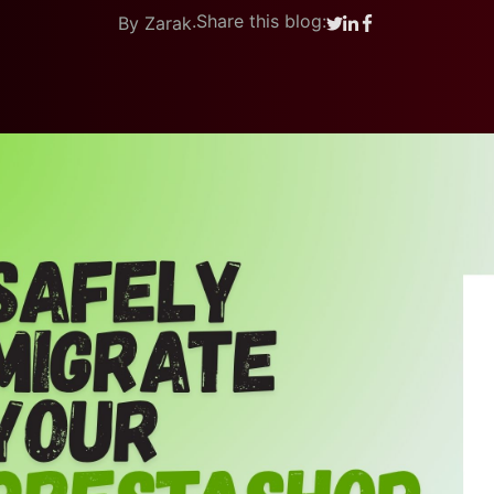
.
Share this blog:
By Zarak