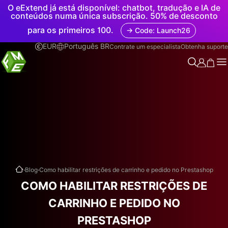
O eExtend já está disponível: chatbot, tradução e IA de
conteúdos numa única subscrição. 50% de desconto
para os primeiros 100.
→ Code: Launch26
EUR
Português BR
Contrate um especialista
Obtenha suporte
.
.
Blog
Como habilitar restrições de carrinho e pedido no Prestashop
COMO HABILITAR RESTRIÇÕES DE
CARRINHO E PEDIDO NO
PRESTASHOP