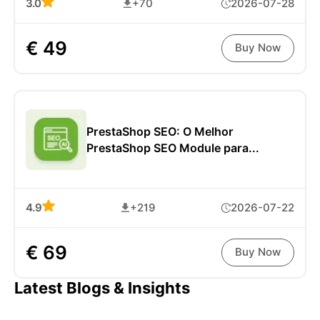
3.0
+70
2026-07-28
€ 49
Buy Now
PrestaShop SEO: O Melhor
PrestaShop SEO Module para...
4.9
+219
2026-07-22
€ 69
Buy Now
Latest Blogs & Insights