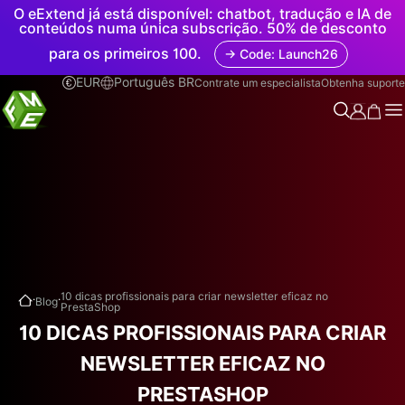
O eExtend já está disponível: chatbot, tradução e IA de
conteúdos numa única subscrição. 50% de desconto
para os primeiros 100.
→ Code: Launch26
EUR
Português BR
Contrate um especialista
Obtenha suporte
.
.
10 dicas profissionais para criar newsletter eficaz no
Blog
PrestaShop
10 DICAS PROFISSIONAIS PARA CRIAR
NEWSLETTER EFICAZ NO
PRESTASHOP