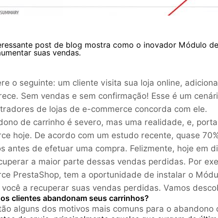
teressante post de blog mostra como o inovador Módulo d
aumentar suas vendas.
re o seguinte: um cliente visita sua loja online, adicion
ece. Sem vendas e sem confirmação! Esse é um cenário t
tradores de lojas de e-commerce concorda com ele.
ono de carrinho é severo, mas uma realidade, e, port
ce hoje. De acordo com um estudo recente, quase 70
os antes de efetuar uma compra. Felizmente, hoje em d
cuperar a maior parte dessas vendas perdidas. Por exe
e PrestaShop, tem a oportunidade de instalar o Mód
 você a recuperar suas vendas perdidas. Vamos desco
 os clientes abandonam seus carrinhos?
tão alguns dos motivos mais comuns para o abandono d