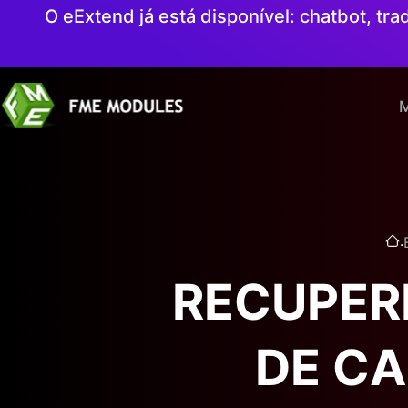
O eExtend já está disponível: chatbot, t
M
.
RECUPER
DE C