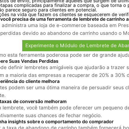
stos de envio, principalmente aqueles que surgem de últim
tapas complicadas para finalizar a compra, o que torna o 
ão parece seguro para clientes em potencial.
ções na vida que fazem os clientes se esquecerem de verifi
 você precisa de uma ferramenta de lembrete de carrinho
 administra uma loja de e-commerce baseada em Prest
perdidas devido ao abandono de carrinho usando o M
Experimente o Módulo de Lembrete de Aba
mo esta ferramenta poderosa pode ser de grande ajud
pere Suas Vendas Perdidas
de definir lembretes amigáveis ​​que ajudarão a trazer
m a maioria das empresas a recuperar de 20% a 30% 
eriência do cliente melhora
es podem ser uma ótima maneira de persuadir seus cl
te.
 taxas de conversão melhoram
 lembrete, você também pode oferecer um pequeno d
cativamente suas chances de fechar negócio.
nha insights sobre o comportamento do comprador
r a taxa de abandono de carrinho também fornecerá bo