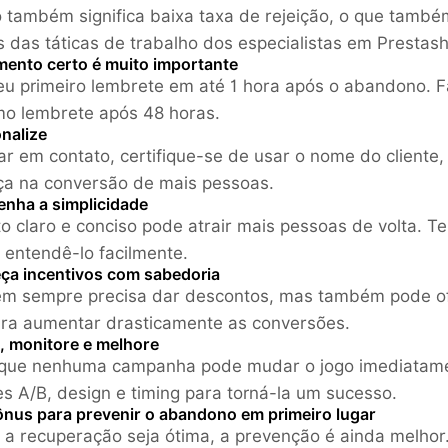
o também significa baixa taxa de rejeição, o que tam
 das táticas de trabalho dos especialistas em Prestas
mento certo é muito importante
eu primeiro lembrete em até 1 hora após o abandono.
mo lembrete após 48 horas.
nalize
ar em contato, certifique-se de usar o nome do cliente
ça na conversão de mais pessoas.
enha a simplicidade
o claro e conciso pode atrair mais pessoas de volta. T
entendê-lo facilmente.
eça incentivos com sabedoria
m sempre precisa dar descontos, mas também pode ofe
ara aumentar drasticamente as conversões.
e, monitore e melhore
 que nenhuma campanha pode mudar o jogo imediatamen
es A/B, design e timing para torná-la um sucesso.
ônus para prevenir o abandono em primeiro lugar
a recuperação seja ótima, a prevenção é ainda melh