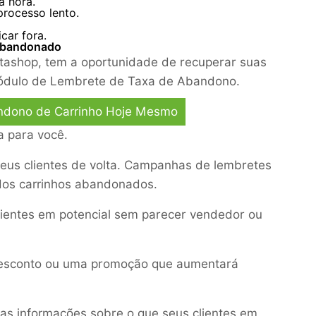
a hora.
processo lento.
car fora.
 abandonado
ashop, tem a oportunidade de recuperar suas
ódulo de Lembrete de Taxa de Abandono.
ndono de Carrinho Hoje Mesmo
a para você.
 seus clientes de volta. Campanhas de lembretes
dos carrinhos abandonados.
ientes em potencial sem parecer vendedor ou
esconto ou uma promoção que aumentará
as informações sobre o que seus clientes em