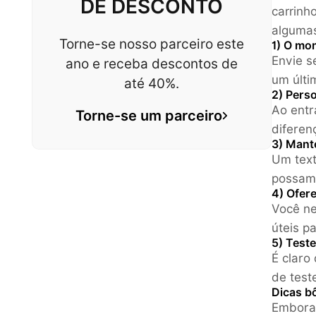
DE DESCONTO
carrinh
algumas
Torne-se nosso parceiro este
1) O mo
Envie s
ano e receba descontos de
um últi
até 40%.
2) Perso
Ao entr
Torne-se um parceiro
diferen
3) Mant
Um text
possam 
4) Ofer
Você ne
úteis p
5) Test
É claro
de test
Dicas b
Embora 