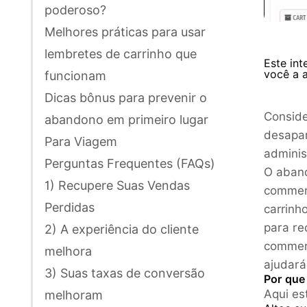
poderoso?
Melhores práticas para usar
lembretes de carrinho que
Este in
você a 
funcionam
Dicas bônus para prevenir o
Conside
abandono em primeiro lugar
desapar
Para Viagem
adminis
Perguntas Frequentes (FAQs)
O aband
1) Recupere Suas Vendas
commer
Perdidas
carrinh
para re
2) A experiência do cliente
commerc
melhora
ajudará
3) Suas taxas de conversão
Por que
Aqui es
melhoram