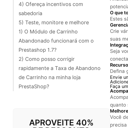
4) Ofereça incentivos com
potenci
O que t
sabedoria
Estes s
5) Teste, monitore e melhore
Gerenc
Crie vá
1) O Módulo de Carrinho
suas me
Abandonado funcionará com o
Integraç
Prestashop 1.7?
Seja vo
2) Como posso corrigir
conecta
Recurso
rapidamente a Taxa de Abandono
Defina 
de Carrinho na minha loja
Envie u
Adicion
PrestaShop?
Faça um
Acompan
Acompan
quanto 
Melhore
Você de
APROVEITE 40%
precisa