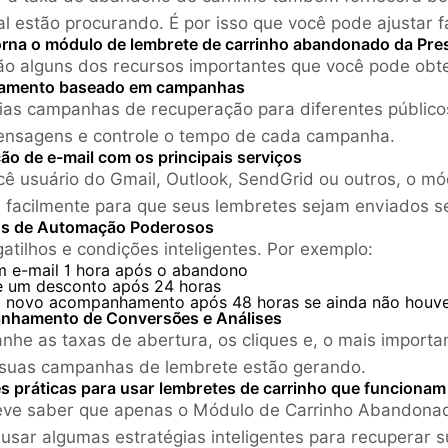
al estão procurando. É por isso que você pode ajustar f
orna o módulo de lembrete de carrinho abandonado da Pr
ão alguns dos recursos importantes que você pode obt
iamento baseado em campanhas
rias campanhas de recuperação para diferentes público
nsagens e controle o tempo de cada campanha.
ão de e-mail com os principais serviços
cê usuário do Gmail, Outlook, SendGrid ou outros, o 
 facilmente para que seus lembretes sejam enviados 
s de Automação Poderosos
gatilhos e condições inteligentes. Por exemplo:
m e-mail 1 hora após o abandono
e um desconto após 24 horas
 novo acompanhamento após 48 horas se ainda não houve
hamento de Conversões e Análises
he as taxas de abertura, os cliques e, o mais importa
suas campanhas de lembrete estão gerando.
s práticas para usar lembretes de carrinho que funcionam
ve saber que apenas o Módulo de Carrinho Abandonado
 usar algumas estratégias inteligentes para recuperar