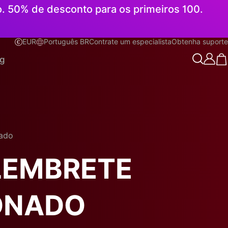
o. 50% de desconto para os primeiros 100.
EUR
Português BR
Contrate um especialista
Obtenha suporte
Português BR
og
ado
LEMBRETE
ONADO