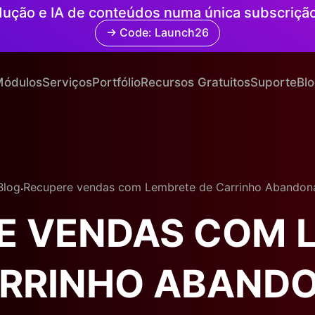
radução e IA de conteúdos numa única subscriçã
→ Code: Launch26
ódulos
Serviços
Portfólio
Recursos Gratuitos
Suporte
Bl
.
Blog
Recupere vendas com Lembrete de Carrinho Abandon
E VENDAS COM 
ARRINHO ABAND