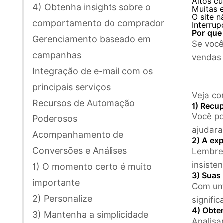
Altos cu
4) Obtenha insights sobre o
Muitas e
O site n
comportamento do comprador
Interrup
Por que
Gerenciamento baseado em
Se você
campanhas
vendas 
Integração de e-mail com os
principais serviços
Veja co
Recursos de Automação
1) Recu
Você po
Poderosos
ajudara
Acompanhamento de
2) A exp
Conversões e Análises
Lembret
insisten
1) O momento certo é muito
3) Suas
importante
Com um
2) Personalize
signifi
4) Obte
3) Mantenha a simplicidade
Analisa