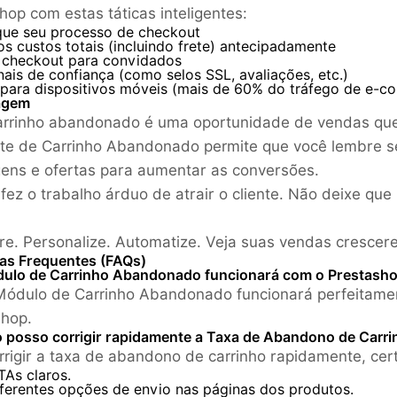
hop com estas táticas inteligentes:
ique seu processo de checkout
s custos totais (incluindo frete) antecipadamente
 checkout para convidados
nais de confiança (como selos SSL, avaliações, etc.)
 para dispositivos móveis (mais de 60% do tráfego de e-c
agem
rrinho abandonado é uma oportunidade de vendas que
e de Carrinho Abandonado permite que você lembre s
ns e ofertas para aumentar as conversões.
 fez o trabalho árduo de atrair o cliente. Não deixe q
re. Personalize. Automatize. Veja suas vendas crescer
as Frequentes (FAQs)
dulo de Carrinho Abandonado funcionará com o Prestasho
Módulo de Carrinho Abandonado funcionará perfeitamen
hop.
 posso corrigir rapidamente a Taxa de Abandono de Carri
rrigir a taxa de abandono de carrinho rapidamente, cert
TAs claros.
iferentes opções de envio nas páginas dos produtos.