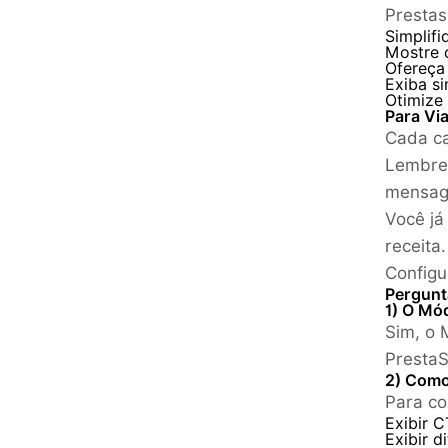
Prestas
Simplif
Mostre o
Ofereça
Exiba si
Otimize
Para Vi
Cada ca
Lembret
mensage
Você já
receita.
Configu
Pergunt
1) O Mó
Sim, o 
PrestaS
2) Como
Para co
Exibir C
Exibir d