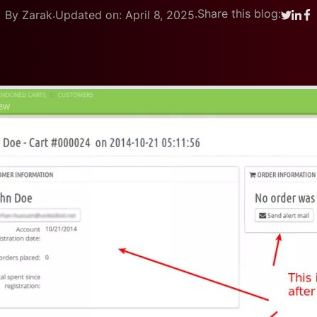
.
.
Share this blog:
By Zarak
Updated on: April 8, 2025