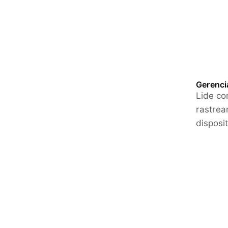
Gerenci
Lide co
rastrea
disposi