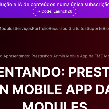
radução e IA de conteúdos numa única subscriçã
→ Code: Launch26
ódulos
Serviços
Portfólio
Recursos Gratuitos
Suporte
Bl
.
og
Apresentando: Prestashop Admin Mobile App da FME M
ENTANDO: PRES
N MOBILE APP D
MODULES