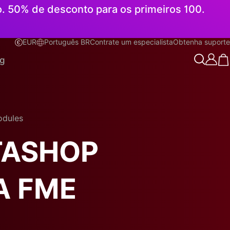
o. 50% de desconto para os primeiros 100.
EUR
Português BR
Contrate um especialista
Obtenha suporte
Português BR
og
odules
TASHOP
A FME