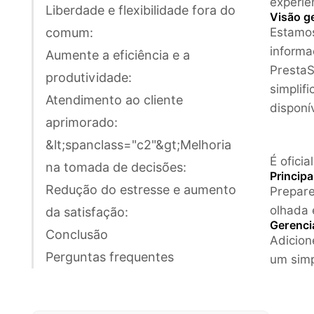
experiê
Liberdade e flexibilidade fora do
Visão g
comum:
Estamos
informa
Aumente a eficiência e a
PrestaS
produtividade:
simplif
Atendimento ao cliente
disponí
aprimorado:
&lt;spanclass="c2"&gt;Melhoria
É ofici
na tomada de decisões:
Princip
Redução do estresse e aumento
Prepare
olhada 
da satisfação:
Gerenci
Conclusão
Adicion
Perguntas frequentes
um simp