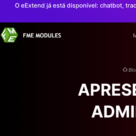
O eExtend já está disponível: chatbot, t
M
.
Bl
APRES
ADMI