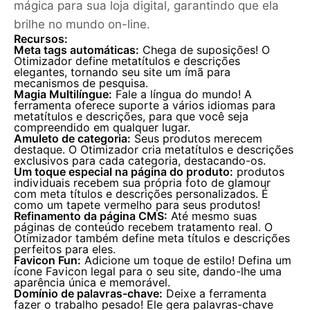
mágica para sua loja digital, garantindo que ela
brilhe no mundo on-line.
Recursos:
Meta tags automáticas:
Chega de suposições! O
Otimizador define metatítulos e descrições
elegantes, tornando seu site um ímã para
mecanismos de pesquisa.
Magia Multilíngue:
Fale a língua do mundo! A
ferramenta oferece suporte a vários idiomas para
metatítulos e descrições, para que você seja
compreendido em qualquer lugar.
Amuleto de categoria:
Seus produtos merecem
destaque. O Otimizador cria metatítulos e descrições
exclusivos para cada categoria, destacando-os.
Um toque especial na página do produto:
produtos
individuais recebem sua própria foto de glamour
com meta títulos e descrições personalizados. É
como um tapete vermelho para seus produtos!
Refinamento da página CMS:
Até mesmo suas
páginas de conteúdo recebem tratamento real. O
Otimizador também define meta títulos e descrições
perfeitos para eles.
Favicon Fun:
Adicione um toque de estilo! Defina um
ícone Favicon legal para o seu site, dando-lhe uma
aparência única e memorável.
Domínio de palavras-chave:
Deixe a ferramenta
fazer o trabalho pesado! Ele gera palavras-chave