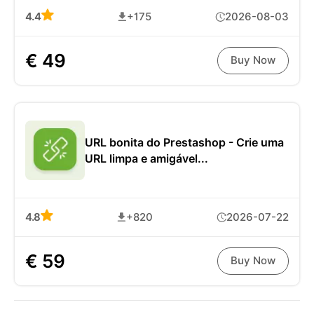
4.4
+175
2026-08-03
€ 49
Buy Now
URL bonita do Prestashop - Crie uma
URL limpa e amigável...
4.8
+820
2026-07-22
€ 59
Buy Now