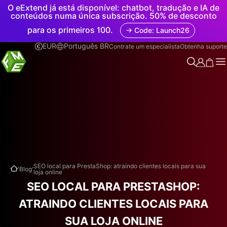
O eExtend já está disponível: chatbot, tradução e IA de
conteúdos numa única subscrição. 50% de desconto
para os primeiros 100.
→ Code: Launch26
EUR
Português BR
Contrate um especialista
Obtenha suporte
.
.
SEO local para PrestaShop: atraindo clientes locais para sua
Blog
loja online
SEO LOCAL PARA PRESTASHOP:
ATRAINDO CLIENTES LOCAIS PARA
SUA LOJA ONLINE