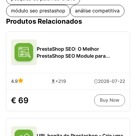
módulo seo prestashop
análise competitiva
Produtos Relacionados
PrestaShop SEO: O Melhor
PrestaShop SEO Module para...
4.9
+219
2026-07-22
€ 69
Buy Now
URL bonita do Prestashop - Crie uma