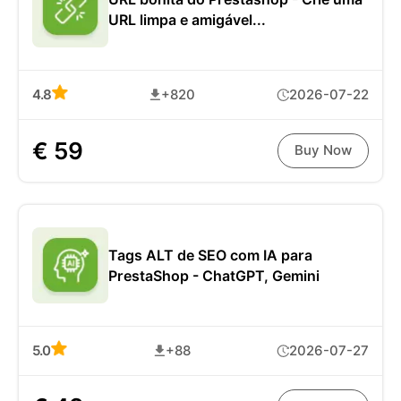
URL limpa e amigável...
4.8
+820
2026-07-22
€ 59
Buy Now
Tags ALT de SEO com IA para
PrestaShop - ChatGPT, Gemini
5.0
+88
2026-07-27