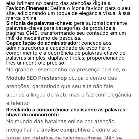
elas brilhem no centro das atenções digitais.
Favicon Fineness:
Defina o ícone favicon para o seu
site, adicionando um toque de elegância visual à sua
marca online.
Sinfonia de palavras-chave:
gere automaticamente
palavras-chave para categorias de produtos e
páginas CMS, transformando seu conteúdo em um
ímã de mecanismo de pesquisa.
Capacitação do administrador:
concede aos
administradores a capacidade de escolher o
comprimento e a ocorrência de palavras-chave de
palavras simples, duplas e triplas, proporcionando-
lhes um controle preciso.
No grande desempenho da presença on-line, o
Módulo SEO Prestashop
ocupa o centro das
atenções, garantindo que seu site não fale
apenas a língua do web, mas o faz com elegância
e talento.
Revelando a concorrência: analisando as palavras-
chave do concorrente
No mundo das batalhas online por atenção,
mergulhar na
análise competitiva
é como se
tornar um detetive de palavras-chave. Não se