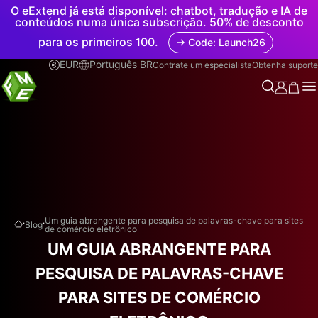
O eExtend já está disponível: chatbot, tradução e IA de
conteúdos numa única subscrição. 50% de desconto
para os primeiros 100.
→ Code: Launch26
EUR
Português BR
Contrate um especialista
Obtenha suporte
.
.
Um guia abrangente para pesquisa de palavras-chave para sites
Blog
de comércio eletrônico
UM GUIA ABRANGENTE PARA
PESQUISA DE PALAVRAS-CHAVE
PARA SITES DE COMÉRCIO