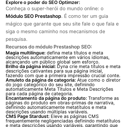
Explore o poder do SEO Optimzer:
Conheça o super-herói do mundo online: o
Módulo SEO Prestashop
. É como ter um guia
mágico que garante que seu site fale o que fala e
siga o mesmo caminho nos mecanismos de
pesquisa.
Recursos do módulo Prestashop SEO:
Magia multilíngue:
defina meta títulos e meta
descrições automaticamente em vários idiomas,
alcançando um público global sem esforço.
Brilho da página inicial:
Dyna ​crie meta títulos e meta
descrições cativantes para sua página inicial,
fazendo com que a primeira impressão crucial conte.
Amuleto da página de categoria:
Atue como o diretor
do jogo categórico do seu site, definindo
automaticamente Meta Títulos e Meta Descrições
para cada página de categoria.
Encantamento da página do produto:
Transforme as
páginas do produto em obras-primas de narrativa,
definindo automaticamente metatítulos e meta
descrições usando múltiplas variáveis.
CMS Page Stardust:
Eleve as páginas CMS
frequentemente negligenciadas definindo metatítulos
e meta descrições usando variáveis, garantindo que