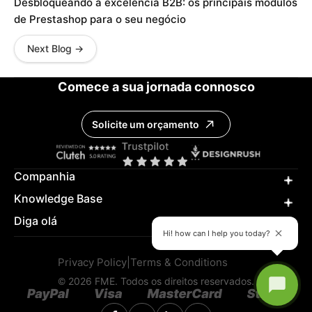
Desbloqueando a excelência B2B: os principais módulos
de Prestashop para o seu negócio
Next Blog →
Comece a sua jornada connosco
Solicite um orçamento
Companhia
Knowledge Base
Diga olá
Hi! how can I help you today?
Privacy Policy
|
Terms & Conditions
© 2026 FME. Todos os direitos reservados.