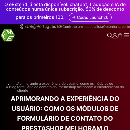
O eExtend já está disponível: chatbot, tradução e IA de
conteúdos numa única subscrição. 50% de desconto
para os primeiros 100.
→ Code: Launch26
EUR
Português BR
Contrate um especialista
Obtenha suporte
.
.
Aprimorando a experiência do usuário: como os módulos de
Blog
formulário de contato do Prestashop melhoram o envolvimento do
cliente
APRIMORANDO A EXPERIÊNCIA DO
USUÁRIO: COMO OS MÓDULOS DE
FORMULÁRIO DE CONTATO DO
PRESTASHOP MELHORAM O