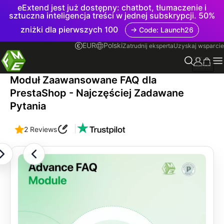
eExtend jest już dostępny: chatbot, tłumaczenie i
sztuczna inteligencja treści w jednej subskrypcji. 50%
zniżki dla pierwszych 100
→ Code: Launch26
EUR
Polski
Zatrudnij eksperta
Uzyskaj wsparcie
3.0.0
Moduł Zaawansowane FAQ dla
PrestaShop - Najczęściej Zadawane
Pytania
|
2 Reviews