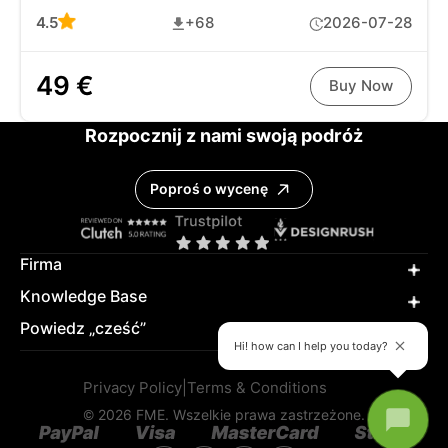
4.5
+68
2026-07-28
49 €
Buy Now
Rozpocznij z nami swoją podróż
Poproś o wycenę
Firma
Knowledge Base
Powiedz „cześć”
Hi! how can I help you today?
Privacy Policy
|
Terms & Conditions
© 2026 FME. Wszelkie prawa zastrzeżone.