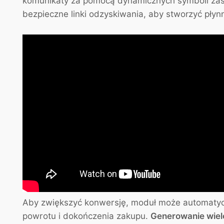
komunikaty za pomocą dynamicznych symboli zast
bezpieczne linki odzyskiwania, aby stworzyć pły
Aby zwiększyć konwersję, moduł może automaty
powrotu i dokończenia zakupu.
Generowanie wie