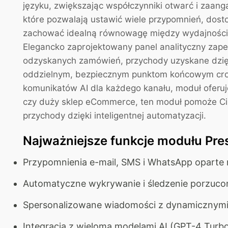
języku, zwiększając współczynniki otwarć i za
które pozwalają ustawić wiele przypomnień, dos
zachować idealną równowagę między wydajnością
Elegancko zaprojektowany panel analityczny zap
odzyskanych zamówień, przychody uzyskane dzięk
oddzielnym, bezpiecznym punktom końcowym cron 
komunikatów AI dla każdego kanału, moduł oferuje
czy duży sklep eCommerce, ten moduł pomoże Ci
przychody dzięki inteligentnej automatyzacji.
Najważniejsze funkcje modułu Pr
Przypomnienia e-mail, SMS i WhatsApp oparte na
Automatyczne wykrywanie i śledzenie porzuc
Spersonalizowane wiadomości z dynamicznymi
Integracja z wieloma modelami AI (GPT-4 Turbo