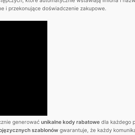
ępczych, które automatycznie wstawiają imiona i nazw
nne i przekonujące doświadczenie zakupowe.
cznie generować
unikalne kody rabatowe
dla każdego p
lojęzycznych szablonów
gwarantuje, że każdy komunika