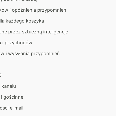
ków i opóźnienia przypomnień
la każdego koszyka
e przez sztuczną inteligencję
u i przychodów
ów i wysyłania przypomnień
C
 kanału
 i gościnne
ości e-mail