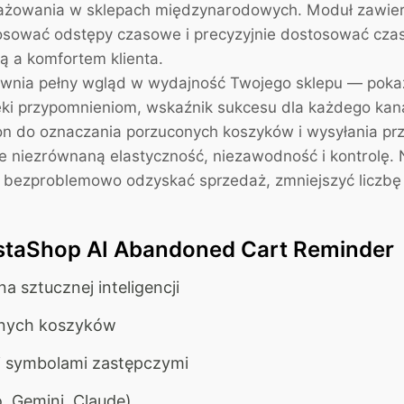
angażowania w sklepach międzynarodowych. Moduł zawie
tosować odstępy czasowe i precyzyjnie dostosować czas
 a komfortem klienta.
ewnia pełny wgląd w wydajność Twojego sklepu — pokaz
i przypomnieniom, wskaźnik sukcesu dla każdego kanał
do oznaczania porzuconych koszyków i wysyłania przy
 niezrównaną elastyczność, niezawodność i kontrolę. N
 bezproblemowo odzyskać sprzedaż, zmniejszyć liczb
estaShop AI Abandoned Cart Reminder
 sztucznej inteligencji
onych koszyków
 symbolami zastępczymi
, Gemini, Claude)