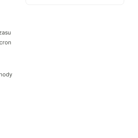
zasu
cron
chody