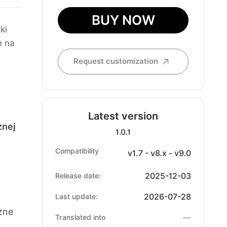
BUY NOW
ki
m na
Request customization
Latest version
znej
1.0.1
Compatibility
v1.7 - v8.x - v9.0
2025-12-03
Release date:
2026-07-28
Last update:
zne
—
Translated into