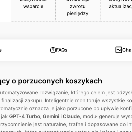
wsparcie
zwrotu
aktualizac
pieniędzy
s
FAQs
Cha
ący o porzuconych koszykach
zautomatyzowane rozwiązanie, którego celem jest odzy
 finalizacji zakupu. Inteligentnie monitoruje wszystkie
utomatycznie oznacza je jako porzucone po upływie kon
 jak
GPT-4 Turbo, Gemini i Claude
, moduł generuje wys
zypomnienie jest naturalne, trafne i dopasowane do in