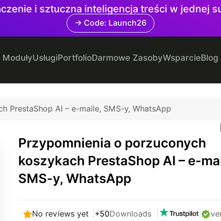
czenie i sztuczna inteligencja treści w jednej 
→ Code: Launch26
Moduły
Usługi
Portfolio
Darmowe Zasoby
Wsparcie
Blog
h PrestaShop AI – e-maile, SMS-y, WhatsApp
Przypomnienia o porzuconych
koszykach PrestaShop AI – e-mai
SMS-y, WhatsApp
No reviews yet
|
+50
Downloads
|
|
ve