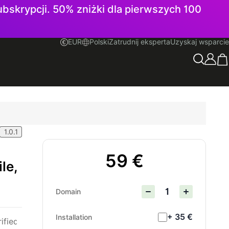
subskrypcji. 50% zniżki dla pierwszych 100
EUR
Polski
Zatrudnij eksperta
Uzyskaj wsparcie
Polski
1.0.1
59 €
le,
Domain
+ 35 €
Installation
rified