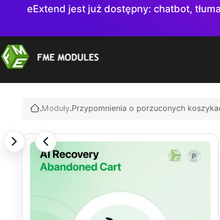
eExtend jest już dostępny: chatbot, tłuma
.
Moduły
.
Przypomnienia o porzuconych koszykac