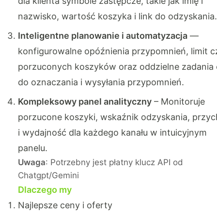
dla klienta symbole zastępcze, takie jak imię i
nazwisko, wartość koszyka i link do odzyskania.
Inteligentne planowanie i automatyzacja
—
konfigurowalne opóźnienia przypomnień, limit c
porzuconych koszyków oraz oddzielne zadania 
do oznaczania i wysyłania przypomnień.
Kompleksowy panel analityczny
– Monitoruje
porzucone koszyki, wskaźnik odzyskania, przy
i wydajność dla każdego kanału w intuicyjnym
panelu.
Uwaga
: Potrzebny jest płatny klucz API od
Chatgpt/Gemini
Dlaczego my
Najlepsze ceny i oferty