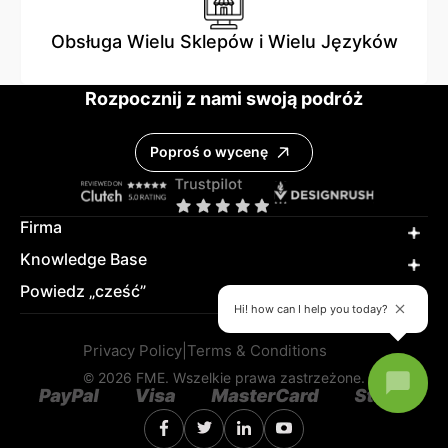
Obsługa Wielu Sklepów i Wielu Języków
Rozpocznij z nami swoją podróż
Poproś o wycenę
Firma
Knowledge Base
Powiedz „cześć”
Hi! how can I help you today?
Privacy Policy
|
Terms & Conditions
© 2026 FME. Wszelkie prawa zastrzeżone.