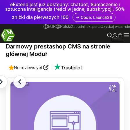
eExtend jest już dostępny: chatbot, tłumaczenie i
sztuczna inteligencja treści w jednej subskrypcji. 50%
zniżki dla pierwszych 100
→ Code: Launch26
EUR
Polski
Zatrudnij eksperta
Uzyskaj wsparcie
3.0.0
Darmowy prestashop CMS na stronie
głównej Moduł
|
No reviews yet