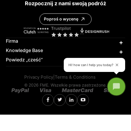
Rozpocznij z nami swoją podróż
Poproś o wycenę
Firma
Knowledge Base
Powiedz „cześć”
Hi! how can I help you today?
Privacy Policy
|
Terms & Conditions
© 2026 FME. Wszelkie prawa zastrzeżone.