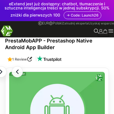
eExtend jest już dostępny: chatbot, tłumaczenie i
sztuczna inteligencja treści w jednej subskrypcji. 50%
zniżki dla pierwszych 100
→ Code: Launch26
EUR
Polski
Zatrudnij eksperta
Uzyskaj wsparcie
1.0.3
PrestaMobAPP - Prestashop Native
Android App Builder
|
1 Review