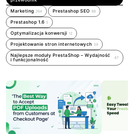
przewodnik
Marketing
Prestashop SEO
264
88
Prestashop 1.6
5
Optymalizacja konwersji
12
Projektowanie stron internetowych
39
Najlepsze moduły PrestaShop – Wydajność
47
i funkcjonalność