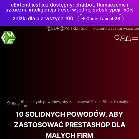
eExtend jest już dostępny: chatbot, tłumaczenie i
sztuczna inteligencja treści w jednej subskrypcji. 50%
zniżki dla pierwszych 100
→ Code: Launch26
EUR
Polski
Zatrudnij eksperta
Uzyskaj wsparcie
.
.
10 solidnych powodów, aby zastosować PrestaShop dla małych
Blog
firm
10 SOLIDNYCH POWODÓW, ABY
ZASTOSOWAĆ PRESTASHOP DLA
MAŁYCH FIRM