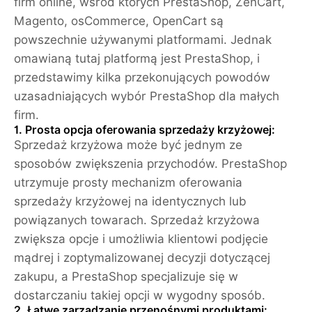
firm online, wśród których PrestaShop, ZenCart,
Magento, osCommerce, OpenCart są
powszechnie używanymi platformami. Jednak
omawianą tutaj platformą jest PrestaShop, i
przedstawimy kilka przekonujących powodów
uzasadniających wybór PrestaShop dla małych
firm.
1. Prosta opcja oferowania sprzedaży krzyżowej:
Sprzedaż krzyżowa może być jednym ze
sposobów zwiększenia przychodów. PrestaShop
utrzymuje prosty mechanizm oferowania
sprzedaży krzyżowej na identycznych lub
powiązanych towarach. Sprzedaż krzyżowa
zwiększa opcje i umożliwia klientowi podjęcie
mądrej i zoptymalizowanej decyzji dotyczącej
zakupu, a PrestaShop specjalizuje się w
dostarczaniu takiej opcji w wygodny sposób.
2. Łatwe zarządzanie przenośnymi produktami: