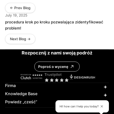
← Prev Blog
July 19, 2025
procedura krok po kroku pozwalająca zidentyfikować
problem!
Next Blog →
Rozpocznij z nami swoją podróż
Poproś o wycenę
Firma
Knowledge Base
Powiedz „cześć”
Hi! how can I help you today?