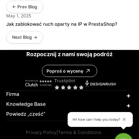
← Prev Blog
May 1, 2025
Jak zablokować ruch oparty na IP w PrestaShop?
Next Blog →
Rozpocznij z nami swoją podróż
Poproś o wycenę
Firma
Knowledge Base
Powiedz „cześć”
Hi! how can I help you today?
Privacy Policy
|
Terms & Conditions