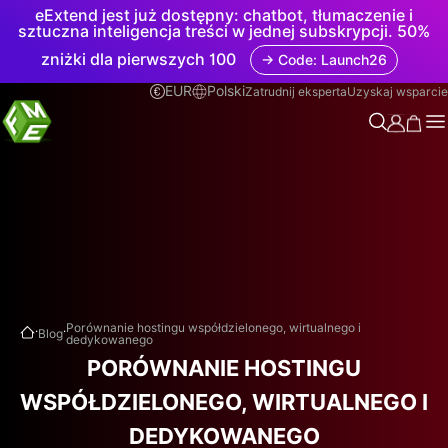
eExtend jest już dostępny: chatbot, tłumaczenie i
sztuczna inteligencja treści w jednej subskrypcji. 50%
zniżki dla pierwszych 100
→ Code: Launch26
EUR
Polski
Zatrudnij eksperta
Uzyskaj wsparcie
.
.
Porównanie hostingu współdzielonego, wirtualnego i
Blog
dedykowanego
PORÓWNANIE HOSTINGU
WSPÓŁDZIELONEGO, WIRTUALNEGO I
DEDYKOWANEGO