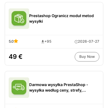
Prestashop Ogranicz moduł metod
wysyłki
5.0
+95
2026-07-27
49 €
Buy Now
Darmowa wysyłka PrestaShop -
wysyłka według ceny, strefy,...