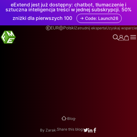
eExtend jest już dostępny: chatbot, tłumaczenie i
sztuczna inteligencja treści w jednej subskrypcji. 50%
zniżki dla pierwszych 100
→ Code: Launch26
EUR
Polski
Zatrudnij eksperta
Uzyskaj wsparcie
.
.
Blog
.
Share this blog:
By Zarak