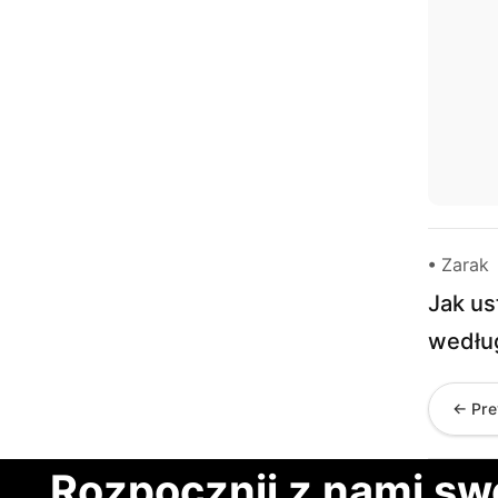
• Zarak
Jak u
według
← Pre
Rozpocznij z nami sw