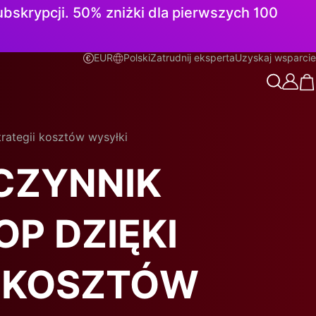
subskrypcji. 50% zniżki dla pierwszych 100
EUR
Polski
Zatrudnij eksperta
Uzyskaj wsparcie
Polski
trategii kosztów wysyłki
CZYNNIK
P DZIĘKI
I KOSZTÓW