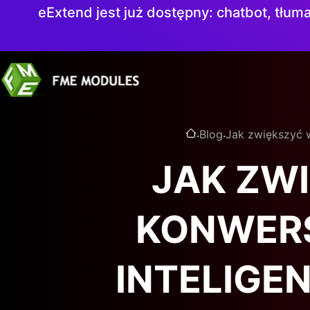
eExtend jest już dostępny: chatbot, tłuma
.
.
Blog
Jak zwiększyć w
JAK ZW
KONWERS
INTELIGE