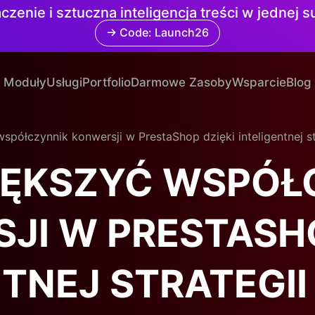
czenie i sztuczna inteligencja treści w jednej 
→ Code: Launch26
Moduły
Usługi
Portfolio
Darmowe Zasoby
Wsparcie
Blog
spółczynnik konwersji w PrestaShop dzięki inteligentnej s
IĘKSZYĆ WSPÓŁ
JI W PRESTASHO
NTNEJ STRATEGI