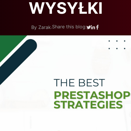
WYSYŁKI
.
Share this blog:
By Zarak