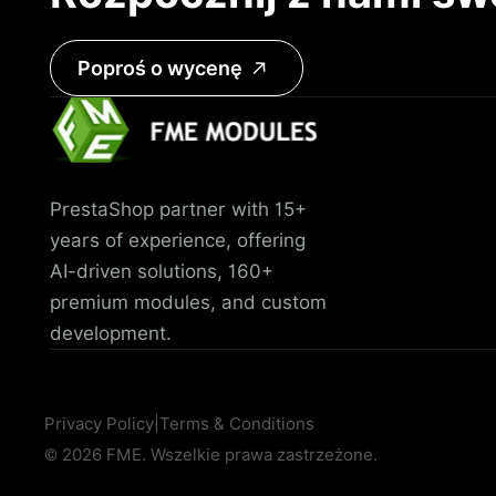
Poproś o wycenę
PrestaShop partner with 15+
years of experience, offering
AI-driven solutions, 160+
premium modules, and custom
development.
Privacy Policy
|
Terms & Conditions
© 2026 FME. Wszelkie prawa zastrzeżone.