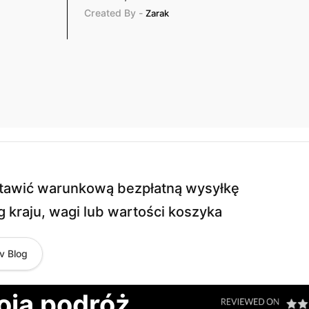
Created By -
Zarak
stawić warunkową bezpłatną wysyłkę
 kraju, wagi lub wartości koszyka
v Blog
oją podróż