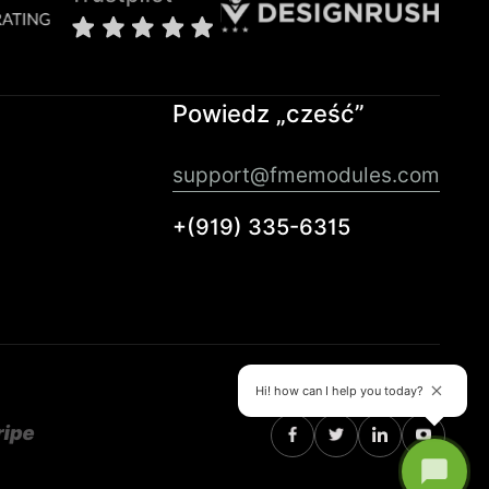
Powiedz „cześć”
support@fmemodules.com
+(919) 335-6315
Hi! how can I help you today?