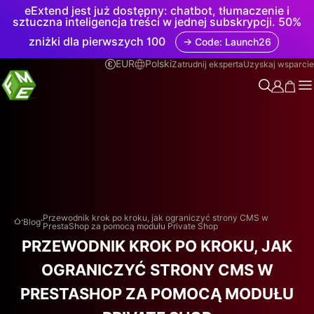
eExtend jest już dostępny: chatbot, tłumaczenie i
sztuczna inteligencja treści w jednej subskrypcji. 50%
zniżki dla pierwszych 100
→ Code: Launch26
EUR
Polski
Zatrudnij eksperta
Uzyskaj wsparcie
.
.
Przewodnik krok po kroku, jak ograniczyć strony CMS w
Blog
PrestaShop za pomocą modułu Private Shop
PRZEWODNIK KROK PO KROKU, JAK
OGRANICZYĆ STRONY CMS W
PRESTASHOP ZA POMOCĄ MODUŁU