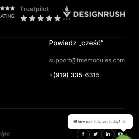
Powiedz „cześć”
support@fmemodules.com
+(919) 335-6315
Hi! how can I help you today?