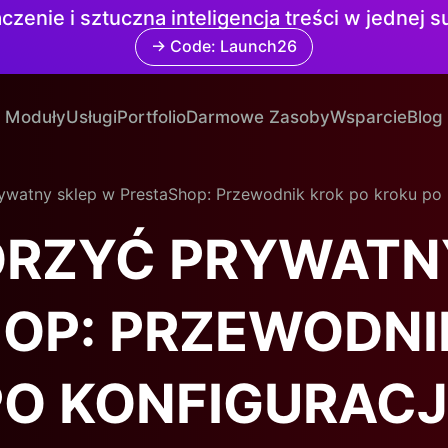
czenie i sztuczna inteligencja treści w jednej 
→ Code: Launch26
Moduły
Usługi
Portfolio
Darmowe Zasoby
Wsparcie
Blog
ywatny sklep w PrestaShop: Przewodnik krok po kroku po k
RZYĆ PRYWATN
OP: PRZEWODNI
O KONFIGURACJ