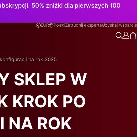
subskrypcji. 50% zniżki dla pierwszych 100
EUR
Polski
Zatrudnij eksperta
Uzyskaj wsparcie
Polski
onfiguracji na rok 2025
Y SKLEP W
K KROK PO
I NA ROK