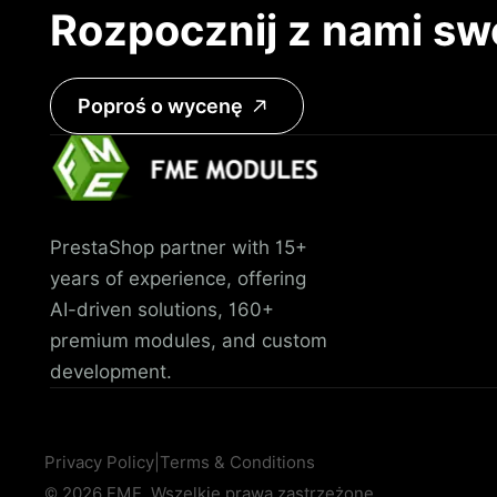
Rozpocznij z nami sw
Poproś o wycenę
PrestaShop partner with 15+
years of experience, offering
AI-driven solutions, 160+
premium modules, and custom
development.
Privacy Policy
|
Terms & Conditions
© 2026 FME. Wszelkie prawa zastrzeżone.