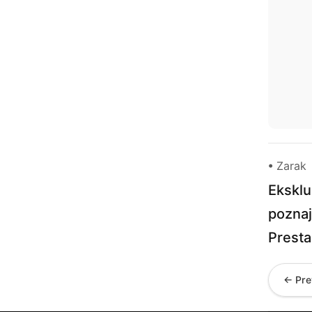
• Zarak
Ekskl
pozna
Presta
← Pre