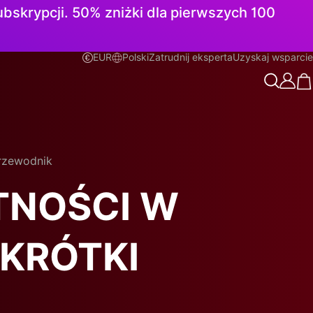
subskrypcji. 50% zniżki dla pierwszych 100
EUR
Polski
Zatrudnij eksperta
Uzyskaj wsparcie
Polski
przewodnik
TNOŚCI W
 KRÓTKI