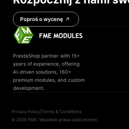
Poproś o wycenę
PrestaShop partner with 15+
years of experience, offering
AI-driven solutions, 160+
premium modules, and custom
development.
Privacy Policy
|
Terms & Conditions
© 2026 FME. Wszelkie prawa zastrzeżone.