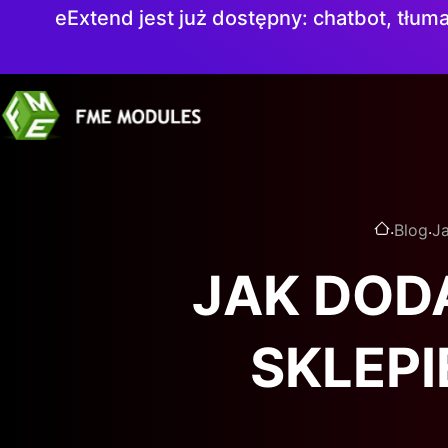
eExtend jest już dostępny: chatbot, tłuma
.
.
Blog
Ja
JAK DOD
SKLEPI