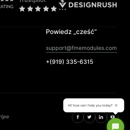
Powiedz „cześć”
support@fmemodules.com
+(919) 335-6315
Hi! how can I help you today?