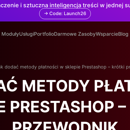
czenie i sztuczna inteligencja treści w jednej 
→ Code: Launch26
Moduły
Usługi
Portfolio
Darmowe Zasoby
Wsparcie
Blog
k dodać metody płatności w sklepie Prestashop – krótki 
AĆ METODY PŁA
E PRESTASHOP –
PRZEWODNIK