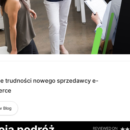
e trudności nowego sprzedawcy e-
erce
v Blog
oją podróż