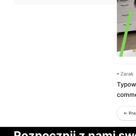
• Zarak
Typow
comm
← Pre
Rozpocznij z nami sw