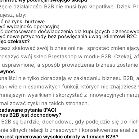
ęcie działalności B2B nie musi być kłopotliwe. Dzięki
ujesz, aby:
ć na rynki hurtowe
yć wydajność operacyjną
ć dostosowane doświadczenia dla kupujących biznesowy
yć nowe przychody bez poświęcania uwagi klientowi B2C
ięc czekasz?
hcesz skalować swój biznes online i sprostać zmieniają
osażyć swój sklep Prestashop w moduł B2B. Czekaj, a
 usprawnione, a sposób prowadzenia biznesu zostanie
 wynos
onaliści nie tylko doradzają w zakładaniu biznesu B2B, 
 tak wiele niesamowitych funkcji, których nie znajdzies
 mniejszym wysiłkiem i skorzystać z innowacyjnych narz
alizować zyski na takich stronach.
zadawane pytania (FAQ)
nes B2B jest dochodowy?
 B2B są bardziej dochodowe, gdy podejdzie się do nich 
ie silnych relacji biznesowych i konsekwentna analiza 
wo jest generować wysokie obroty w firmach B2B?