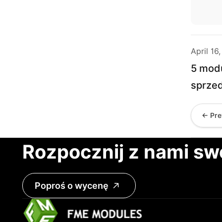
April 16
5 modu
sprze
← Pre
Rozpocznij z nami sw
Poproś o wycenę