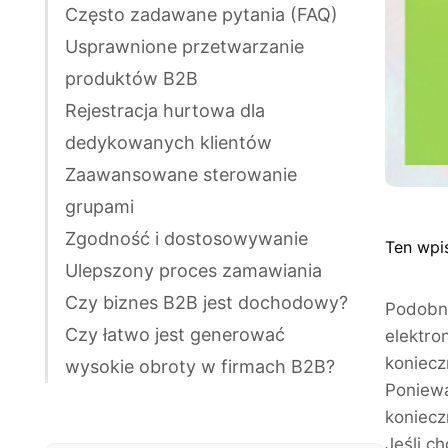
Często zadawane pytania (FAQ)
Usprawnione przetwarzanie
produktów B2B
Rejestracja hurtowa dla
dedykowanych klientów
Zaawansowane sterowanie
grupami
Zgodność i dostosowywanie
Ten wpi
Ulepszony proces zamawiania
Czy biznes B2B jest dochodowy?
Podobni
Czy łatwo jest generować
elektro
koniecz
wysokie obroty w firmach B2B?
Poniewa
koniecz
Jeśli c