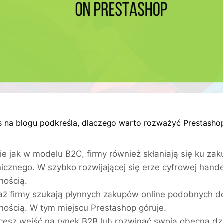
s na blogu podkreśla, dlaczego warto rozważyć Prestashop
e jak w modelu B2C, firmy również skłaniają się ku 
nicznego. W szybko rozwijającej się erze cyfrowej handel
nością.
ż firmy szukają płynnych zakupów online podobnych do 
nością. W tym miejscu Prestashop góruje.
hcesz wejść na rynek B2B lub rozwinąć swoją obecną dz