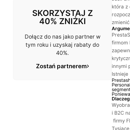
która z
SKORZYSTAJ Z
rozpocz
40% ZNIŻKI
zmienić
Argumen
PrestaS
Dołącz do nas jako partner w
firmom 
tym roku i uzyskaj rabaty do
zapewni
40%.
krytycz
Zostań partnerem
innymi 
Istniej
Prestas
Personal
segment
Poniewa
Dlaczeg
Wyobraź
i B2C na
firmy 
Tysiące