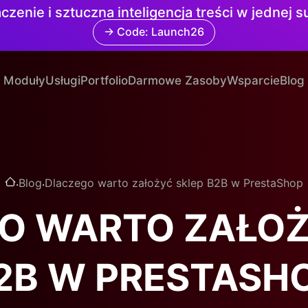
czenie i sztuczna inteligencja treści w jednej 
→ Code: Launch26
Moduły
Usługi
Portfolio
Darmowe Zasoby
Wsparcie
Blog
.
.
Blog
Dlaczego warto założyć sklep B2B w PrestaShop
O WARTO ZAŁOŻ
2B W PRESTASH