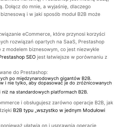
. Dołącz do mnie, a wyjaśnię, dlaczego
ą biznesową i w jaki sposób moduł B2B może
związanie eCommerce, które przynosi korzyści
jnych rozwiązań opartych na SaaS, Prestashop
e z modelem biznesowym, co jest niezwykle
Prestashop SEO
jest łatwiejsze w porównaniu z
sowane do Prestashop:
zowych po międzynarodowych gigantów B2B.
ików i nie tylko, aby dopasować je do zróżnicowanych
i niż na standardowych platformach B2B.
ommerce i obsługujesz zarówno operacje B2B, jak
dzięki
B2B typu „wszystko w jednym Modułowi
ponieważ ułatwia on i usprawnia operacje