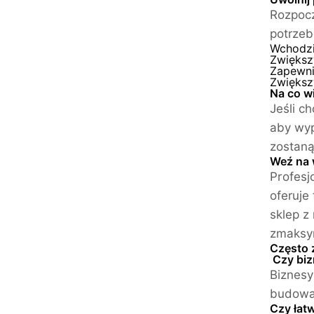
Rozpocz
potrzeb
Wchodzi
Zwiększ
Zapewni
Zwiększ
Na co w
Jeśli c
aby wyp
zostaną
Weź na
Profesj
oferuje
sklep z
zmaksym
Często 
Czy biz
Biznesy
budowan
Czy łat