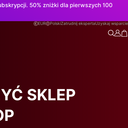
subskrypcji. 50% zniżki dla pierwszych 100
EUR
Polski
Zatrudnij eksperta
Uzyskaj wsparcie
Polski
YĆ SKLEP
OP