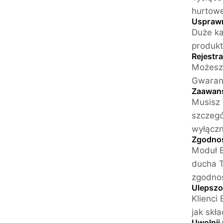
hurtowe
Usprawn
Duże ka
produkt
Rejestr
Możesz 
Gwarant
Zaawans
Musisz 
szczegó
wyłączn
Zgodnoś
Moduł B
ducha T
zgodnoś
Ulepszo
Klienci
jak skł
Uwolnij