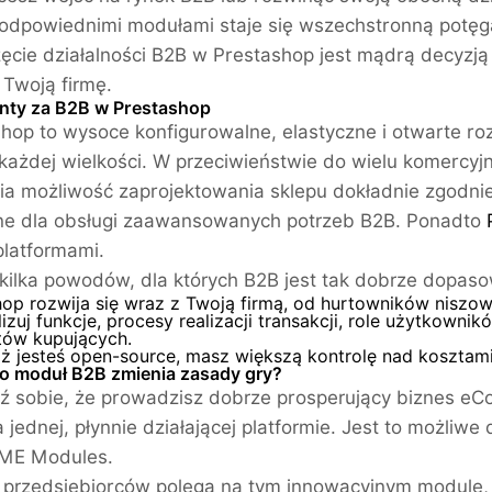
 odpowiednimi modułami staje się wszechstronną potęgą
ęcie działalności B2B w Prestashop jest mądrą decyzj
 Twoją firmę.
ty za B2B w Prestashop
hop to wysoce konfigurowalne, elastyczne i otwarte ro
każdej wielkości. W przeciwieństwie do wielu komercy
a możliwość zaprojektowania sklepu dokładnie zgodni
ne dla obsługi zaawansowanych potrzeb B2B. Ponadto
platformami.
e kilka powodów, dla których B2B jest tak dobrze dopa
hop rozwija się wraz z Twoją firmą, od hurtowników nis
izuj funkcje, procesy realizacji transakcji, role użytkown
ów kupujących.
ż jesteś open-source, masz większą kontrolę nad kosztam
o moduł B2B zmienia zasady gry?
 sobie, że prowadzisz dobrze prosperujący biznes eC
 jednej, płynnie działającej platformie. Jest to możliwe 
FME Modules.
 przedsiębiorców polega na tym innowacyjnym module, 