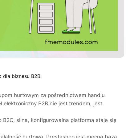
 dla biznesu B2B.
zakupom hurtowym za pośrednictwem handlu
 elektroniczny B2B nie jest trendem, jest
B2C, silna, konfigurowalna platforma staje się
iałalność hurtową, Prestashop jest mocną bazą,