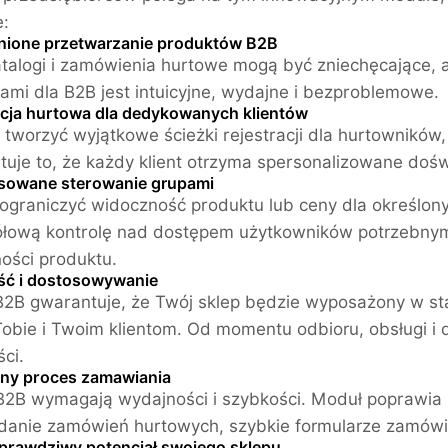
:
ione przetwarzanie produktów B2B
talogi i zamówienia hurtowe mogą być zniechęcające, al
ami dla B2B jest intuicyjne, wydajne i bezproblemowe.
acja hurtowa dla dedykowanych klientów
tworzyć wyjątkowe ścieżki rejestracji dla hurtowników
uje to, że każdy klient otrzyma spersonalizowane doś
owane sterowanie grupami
ograniczyć widoczność produktu lub ceny dla określon
łową kontrolę nad dostępem użytkowników potrzebnym d
ości produktu.
ć i dostosowywanie
2B gwarantuje, że Twój sklep będzie wyposażony w sta
obie i Twoim klientom. Od momentu odbioru, obsługi i
ci.
ny proces zamawiania
 B2B wymagają wydajności i szybkości. Moduł poprawia 
adanie zamówień hurtowych, szybkie formularze zamówi
 prawdziwy potencjał swojego sklepu