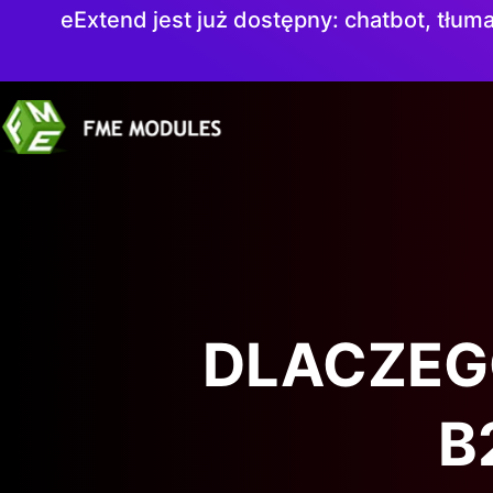
eExtend jest już dostępny: chatbot, tłuma
DLACZEG
B