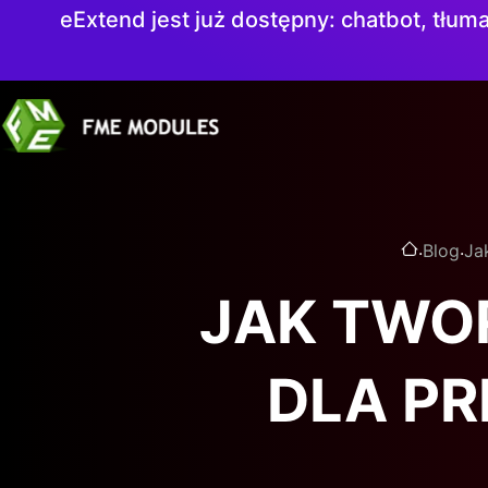
eExtend jest już dostępny: chatbot, tłuma
.
.
Blog
Ja
JAK TWO
DLA P