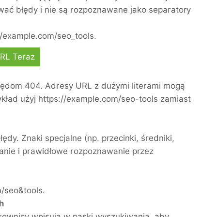
wać błędy i nie są rozpoznawane jako separatory
//example.com/seo_tools.
URL Teraz
błędom 404. Adresy URL z dużymi literami mogą
ykład użyj https://example.com/seo-tools zamiast
. Znaki specjalne (np. przecinki, średniki,
wanie i prawidłowe rozpoznawanie przez
m/seo&tools.
h
kownicy wpisują w paski wyszukiwania, aby