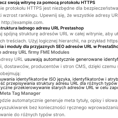
ecz swoją witrynę za pomocą protokołu HTTPS
e protokołu HTTPS jest niezbędne dla bezpieczeństwa 
ki wzrost rankingu. Upewnij się, że wszystkie adresy U
 http://example.com.
struktura ładnego adresu URL Prestashop
j spójną strukturę adresów URL w całej witrynie, aby
ch treściach. Użyj logicznej hierarchii, na przykład htt
ia i moduły dla przyjaznych SEO adresów URL w PrestaSh
e adresy URL firmy FME Modules
adresy URL
usuwają automatycznie generowane identyf
ii, dostawców, producentów i stron CMS, dzięki czemu 
 obejmują:
uwania identyfikatorów ISO języka, identyfikatorów i atry
ść przepisywania struktury adresu URL dla różnych typów 
yczne przekierowywanie starych adresów URL w celu zap
o Meta Tag Manager
ędzie automatycznie generuje meta tytuły, opisy i słow
yszukiwarek bez konieczności ręcznego wprowadzania 
wanie do różnych typów stron.