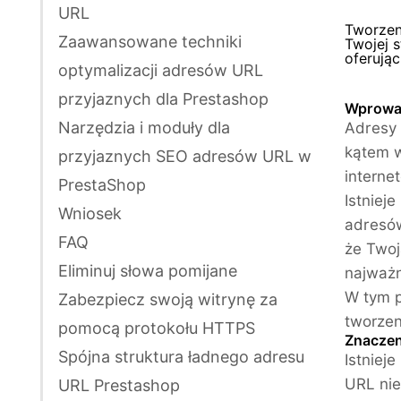
URL
Tworzen
Zaawansowane techniki
Twojej 
oferują
optymalizacji adresów URL
przyjaznych dla Prestashop
Wprowad
Narzędzia i moduły dla
Adresy 
kątem w
przyjaznych SEO adresów URL w
interne
PrestaShop
Istniej
Wniosek
adresów
FAQ
że Twoj
Eliminuj słowa pomijane
najważn
W tym p
Zabezpiecz swoją witrynę za
tworze
pomocą protokołu HTTPS
Znaczen
Spójna struktura ładnego adresu
Istniej
URL nie
URL Prestashop