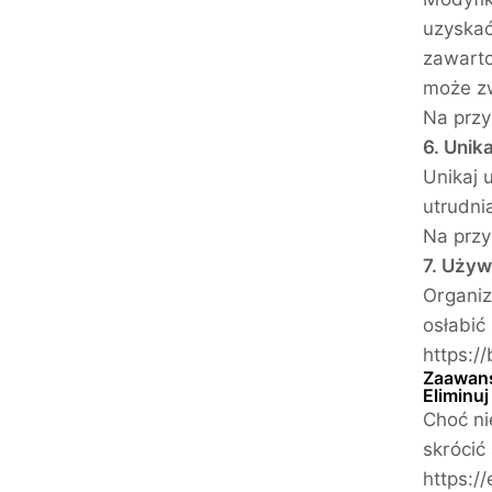
uzyskać
zawarto
może zw
Na przy
6. Unik
Unikaj 
utrudni
Na przy
7. Uży
Organiz
osłabić
https:/
Zaawans
Eliminu
Choć ni
skrócić
https:/