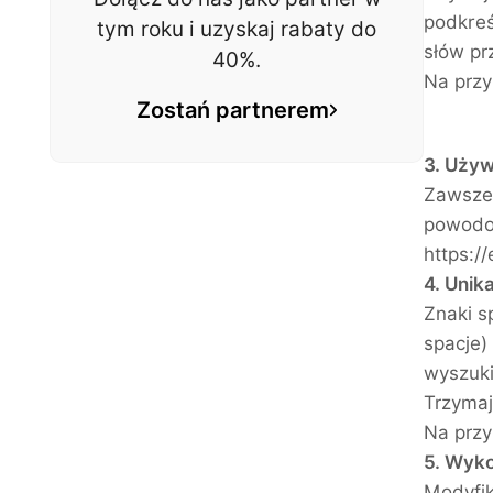
podkreś
tym roku i uzyskaj rabaty do
słów pr
40%.
Na przy
Zostań partnerem
3. Używ
Zawsze 
powodow
https:/
4. Unik
Znaki s
spacje)
wyszuki
Trzymaj
Na przy
5. Wyko
Modyfik