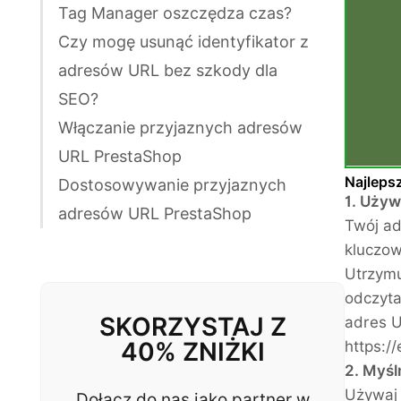
Tag Manager oszczędza czas?
Czy mogę usunąć identyfikator z
adresów URL bez szkody dla
SEO?
Włączanie przyjaznych adresów
URL PrestaShop
Najleps
Dostosowywanie przyjaznych
1. Używ
adresów URL PrestaShop
Twój ad
kluczow
Utrzymu
odczyta
SKORZYSTAJ Z
adres U
40% ZNIŻKI
https:/
2. Myśl
Używaj 
Dołącz do nas jako partner w