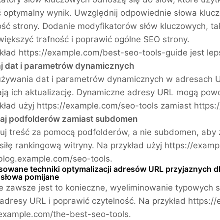
 optymalny wynik. Uwzględnij odpowiednie słowa klu
ść strony. Dodanie modyfikatorów słów kluczowych, takic
iększyć trafność i poprawić ogólne SEO strony.
kład https://example.com/best-seo-tools-guide jest lep
aj dat i parametrów dynamicznych
używania dat i parametrów dynamicznych w adresach U
ają ich aktualizację. Dynamiczne adresy URL mogą powo
kład użyj https://example.com/seo-tools zamiast https
waj podfolderów zamiast subdomen
uj treść za pomocą podfolderów, a nie subdomen, aby
 siłę rankingową witryny. Na przykład użyj https://exam
/blog.example.com/seo-tools.
owane techniki optymalizacji adresów URL przyjaznych d
j słowa pomijane
e zawsze jest to konieczne, wyeliminowanie typowych słów
 adresy URL i poprawić czytelność. Na przykład https:
/example.com/the-best-seo-tools.