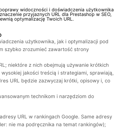
 poprawy widoczności i doświadczenia użytkownika
znaczenie przyjaznych URL dla Prestashop w SEO,
pewnią optymalizację Twoich URL.
O
dczenia użytkownika, jak i optymalizacji pod
m szybko zrozumieć zawartość strony
RL; niektóre z nich obejmują używanie krótkich
ysokiej jakości treścią i strategiami, sprawiają,
dres URL będzie zazwyczaj krótki, opisowy i, co
awansowanym technikom i narzędziom do
ają adresy URL w rankingach Google. Same adresy
ler: nie ma podręcznika na temat rankingów);