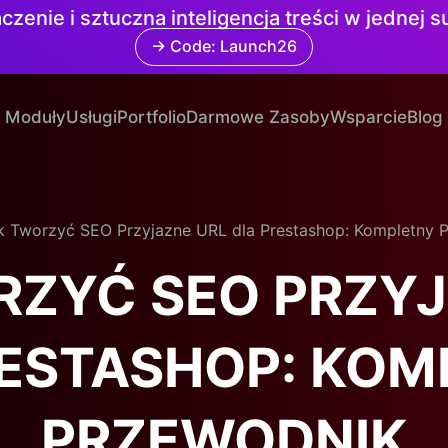
czenie i sztuczna inteligencja treści w jednej 
→ Code: Launch26
Moduły
Usługi
Portfolio
Darmowe Zasoby
Wsparcie
Blog
k Tworzyć SEO Przyjazne URL dla Prestashop: Kompletny 
RZYĆ SEO PRZYJ
RESTASHOP: KOM
PRZEWODNIK