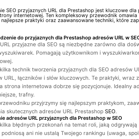
ie SEO przyjaznych URL dla Prestashop jest kluczowe dla
strony internetowej. Ten kompleksowy przewodnik omawia 
c najlepsze praktyki oraz zaawansowane techniki, które za
zenie do przyjaznych dla Prestashop adresów URL w SE
URL przyjazne dla SEO są niezbędne zarówno dla doświa
yszukiwarek. Pomagają użytkownikom i wyszukiwarko
towej.
e kilka technik tworzenia przyjaznych dla SEO adresów U
 URL, łączników i słów kluczowych. Te praktyki, wraz z w
a strona internetowa dobrze się pozycjonuje. Idealny a
iejsze, trafny.
rzewodniku przyjrzymy się najlepszym praktykom, za
nia skutecznych adresów URL Prestashop
SEO
.
ie adresów URL przyjaznych dla Prestashop w SEO
e kilka błędnych przekonań na temat roli, jaką odgryw
 podniosą ani nie ustalą Twojego rankingu (uwaga, spoi