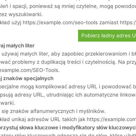
leń i spacji, ponieważ są mniej czytelne, mogą powodo
zez wyszukiwarki.
kład użyj https://example.com/seo-tools zamiast https:
Pobierz ładny adres 
aj małych liter
używaj małych liter, aby zapobiec przekierowaniom i 
ać problemy z duplikacją treści i czytelnością. Na prz
/example.com/SEO-Tools.
aj znaków specjalnych
pecjalne mogą komplikować adresy URL i powodować błędy
 psują adresy URL, utrudniając ich automatyczne linko
warki.
 się znaków alfanumerycznych i myślników.
kład unikaj adresów URL takich jak https://example.co
rzystuj słowa kluczowe i modyfikatory słów kluczowyc
atory słów kluczowych odnoszą się do słów, które użyt