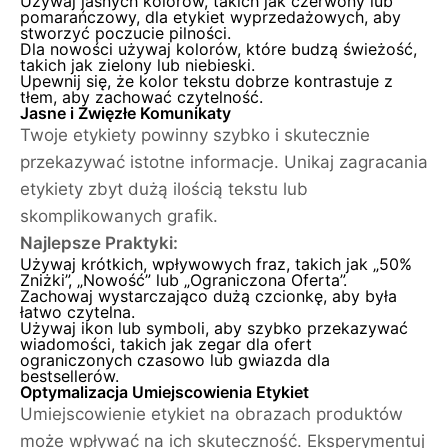
Używaj jasnych kolorów, takich jak czerwony lub
pomarańczowy, dla etykiet wyprzedażowych, aby
stworzyć poczucie pilności.
Dla nowości używaj kolorów, które budzą świeżość,
takich jak zielony lub niebieski.
Upewnij się, że kolor tekstu dobrze kontrastuje z
tłem, aby zachować czytelność.
Jasne i Zwięzłe Komunikaty
Twoje etykiety powinny szybko i skutecznie
przekazywać istotne informacje. Unikaj zagracania
etykiety zbyt dużą ilością tekstu lub
skomplikowanych grafik.
Najlepsze Praktyki:
Używaj krótkich, wpływowych fraz, takich jak „50%
Zniżki”, „Nowość” lub „Ograniczona Oferta”.
Zachowaj wystarczająco dużą czcionkę, aby była
łatwo czytelna.
Używaj ikon lub symboli, aby szybko przekazywać
wiadomości, takich jak zegar dla ofert
ograniczonych czasowo lub gwiazda dla
bestsellerów.
Optymalizacja Umiejscowienia Etykiet
Umiejscowienie etykiet na obrazach produktów
może wpływać na ich skuteczność. Eksperymentuj