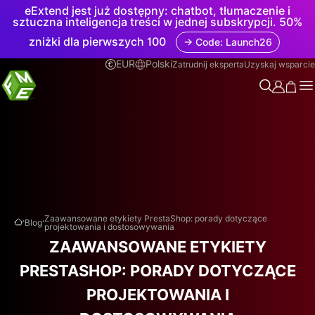
eExtend jest już dostępny: chatbot, tłumaczenie i
sztuczna inteligencja treści w jednej subskrypcji. 50%
zniżki dla pierwszych 100
→ Code: Launch26
EUR
Polski
Zatrudnij eksperta
Uzyskaj wsparcie
.
.
Zaawansowane etykiety PrestaShop: porady dotyczące
Blog
projektowania i dostosowywania
ZAAWANSOWANE ETYKIETY
PRESTASHOP: PORADY DOTYCZĄCE
PROJEKTOWANIA I