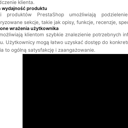
czenie klienta.
 wydajność produktu
ki produktów PrestaShop umożliwiają podzielen
ryzowane sekcje, takie jak opisy, funkcje, recenzje, spec
one wrażenia użytkownika
możliwiają klientom szybkie znalezienie potrzebnych inf
u. Użytkownicy mogą łatwo uzyskać dostęp do konkret
a to ogólną satysfakcję i zaangażowanie.