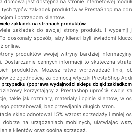
a domowa jest dostępna na stronie internetowej modu
 tych typów zakładek produktów w PrestaShop ma odr
ncjom i potrzebom klientów.
wiele zakładek na stronach produktów
iele zakładek do swojej strony produktu i wypełnij
To doskonały sposób, aby klienci byli świadomi kluc
ż online.
trony produktów swojej witryny bardziej informacyjn
i. Dostarczanie cennych informacji to skuteczna strate
oich produktów. Możesz łatwo wprowadzać linki, ob
ów ze zgodnością za pomocą wtyczki PrestaShop Addit
 przypadku (poprawa wydajności sklepu dzięki zakładko
dzieżowy korzystający z Prestashop uprościł swoje st
cje, takie jak rozmiary, materiały i opinie klientów, w 
zego potrzebowali, bez przewijania długich stron.
tacie sklep odnotował 15% wzrost sprzedaży i mniej os
ż dobrze na urządzeniach mobilnych, ułatwiając wsz
enie klientów oraz ogólną sprzedaż.