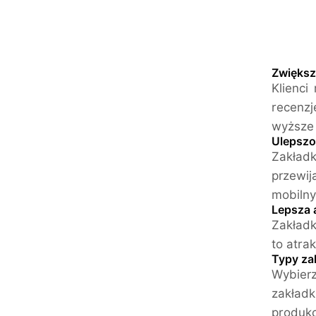
Zwiększ
Klienci
recenzj
wyższe 
Ulepszo
Zakład
przewi
mobilny
Lepsza 
Zakładk
to atra
Typy za
Wybierz
zakład
produkc