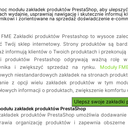
moc modułu zakładek produktów PrestaShop, aby ulepszyć s
ch wydajnie, usprawniaj nawigację i skutecznie informuj k
nikowi i zorientowane na sprzedaż doświadczenie e-comm
 FME Zakładki produktów Prestashop to wysoce zalec
yć Twój sklep internetowy. Strony produktów są ba
ż informują klientów o Twoich produktach i przekonują
ki produktów Prestashop odgrywają ważną rolę w
wnika i zwiększyć sprzedaż na rynku.
Moduły FM
wych niestandardowych zakładek na stronach produk
tanie z opcji wielu zakładek produktów w tym modu
łowych informacji o produktach, zwiększenie komfortu u
Ulepsz swoje zakładki
modułu zakładek produktów PrestaShop
zakładek produktów PrestaShop umożliwia dodawanie 
rawia organizację produktów i zapewnia obszerne 