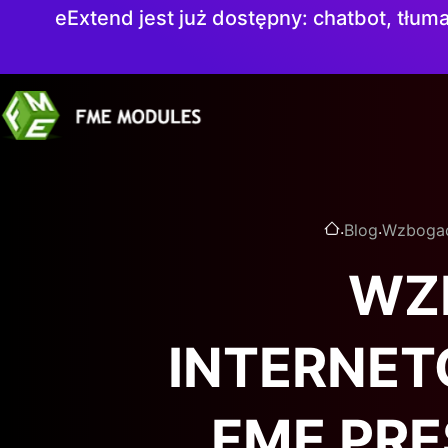
eExtend jest już dostępny: chatbot, tłuma
.
.
Blog
Wzbogać
WZ
INTERNE
FME PR