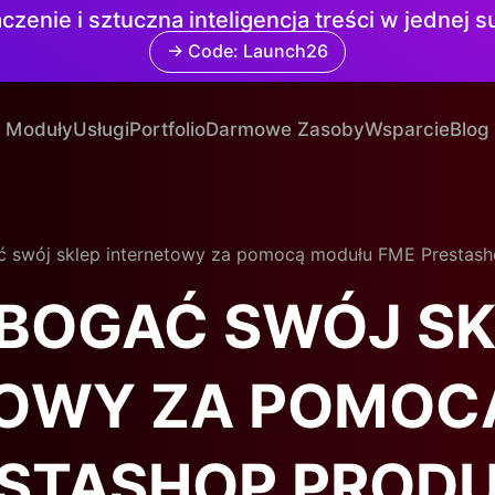
czenie i sztuczna inteligencja treści w jednej 
→ Code: Launch26
Moduły
Usługi
Portfolio
Darmowe Zasoby
Wsparcie
Blog
 swój sklep internetowy za pomocą modułu FME Prestash
BOGAĆ SWÓJ SK
TOWY ZA POMOC
ESTASHOP PRODU