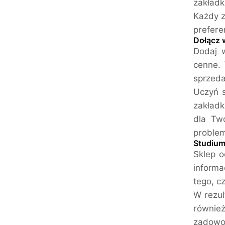
zakładk
Każdy z
prefere
Dołącz 
Dodaj w
cenne. 
sprzeda
Uczyń s
zakładk
dla Tw
problem
Studium
Sklep o
informa
tego, c
W rezul
równie
zadowol