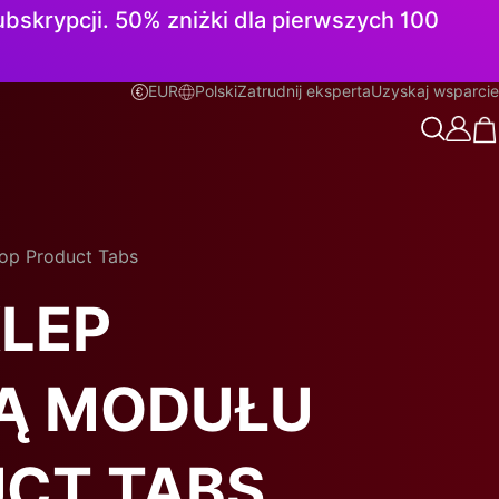
subskrypcji. 50% zniżki dla pierwszych 100
EUR
Polski
Zatrudnij eksperta
Uzyskaj wsparcie
Polski
op Product Tabs
LEP
Ą MODUŁU
CT TABS