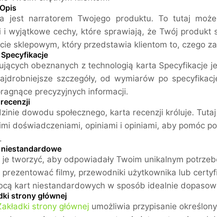
 Opis
a jest narratorem Twojego produktu. To tutaj możes
i i wyjątkowe cechy, które sprawiają, że Twój produkt
cie sklepowym, który przedstawia klientom to, czego z
 Specyfikacje
ujących obeznanych z technologią karta Specyfikacje 
ajdrobniejsze szczegóły, od wymiarów po specyfikacje
ragnące precyzyjnych informacji.
 recenzji
zinie dowodu społecznego, karta recenzji króluje. Tutaj 
imi doświadczeniami, opiniami i opiniami, aby pomó
.
y niestandardowe
je tworzyć, aby odpowiadały Twoim unikalnym potrzeb
prezentować filmy, przewodniki użytkownika lub certy
cą kart niestandardowych w sposób idealnie dopasowa
dki strony głównej
Zakładki strony głównej
umożliwia przypisanie określon