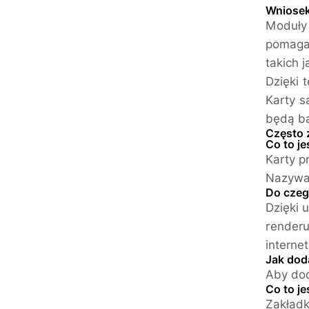
Wniose
Moduł
pomaga
takich j
Dzięki 
Karty s
będą ba
Często 
Co to je
Karty p
Nazywa 
Do czeg
Dzięki 
renderu
interne
Jak dod
Aby dod
Co to j
Zakładk