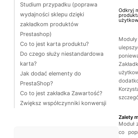
Studium przypadku (poprawa
Odkryj 
wydajności sklepu dzięki
produkta
użytkow
zakładkom produktów
Prestashop)
Moduły
Co to jest karta produktu?
ulepsz
Do czego służy niestandardowa
poniewa
karta?
Zakład
użytko
Jak dodać elementy do
dodatko
PrestaShop?
Korzys
Co to jest zakładka Zawartość?
szczegó
Zwiększ współczynniki konwersji
Zalety 
Moduł 
co pop