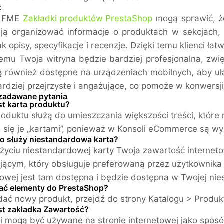
k
y FME
Zakładki produktów PrestaShop
mogą sprawić, że
ją organizować informacje o produktach w sekcjach,
ak opisy, specyfikacje i recenzje. Dzięki temu klienci ła
temu Twoja witryna będzie bardziej profesjonalna, zwi
ą również dostępne na urządzeniach mobilnych, aby uł
rdziej przejrzyste i angażujące, co pomoże w konwersji
zadawane pytania
st karta produktu?
roduktu służą do umieszczania większości treści, które
się je „kartami”, ponieważ w Konsoli eCommerce są wyśw
o służy niestandardowa karta?
użyciu niestandardowej karty Twoja zawartość interne
jącym, który obsługuje preferowaną przez użytkownika 
towej jest tam dostępna i będzie dostępna w Twojej nie
ać elementy do PrestaShop?
ać nowy produkt, przejdź do strony Katalogu > Produkty
est zakładka Zawartość?
i mogą być używane na stronie internetowej jako sposó