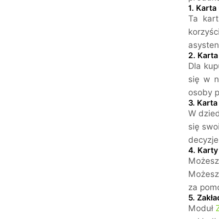
1. Karta
Ta kart
korzyśc
asysten
2. Karta
Dla kup
się w n
osoby p
3. Karta
W dzied
się swo
decyzje
4. Kart
Możesz 
Możesz 
za pomo
5. Zakła
Moduł