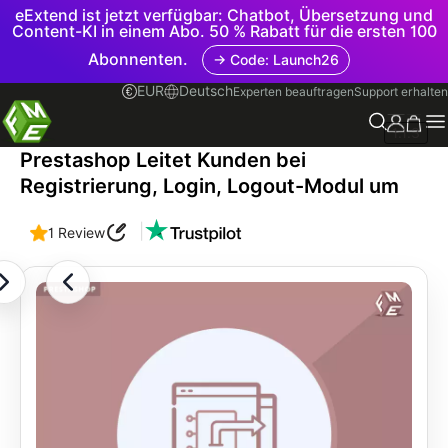
eExtend ist jetzt verfügbar: Chatbot, Übersetzung und
Content-KI in einem Abo. 50 % Rabatt für die ersten 100
Abonnenten.
→ Code: Launch26
EUR
Deutsch
Experten beauftragen
Support erhalten
1.1.3
Prestashop Leitet Kunden bei
Registrierung, Login, Logout-Modul um
|
1 Review