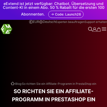
eExtend ist jetzt verfügbar: Chatbot, Übersetzung und
Content-KI in einem Abo. 50 % Rabatt für die ersten 100
Abonnenten.
→ Code: Launch26
EUR
Deutsch
Experten beauftragen
Support erhalten
.
.
Blog
So richten Sie ein Affiliate-Programm in PrestaShop ein
SO RICHTEN SIE EIN AFFILIATE-
PROGRAMM IN PRESTASHOP EIN