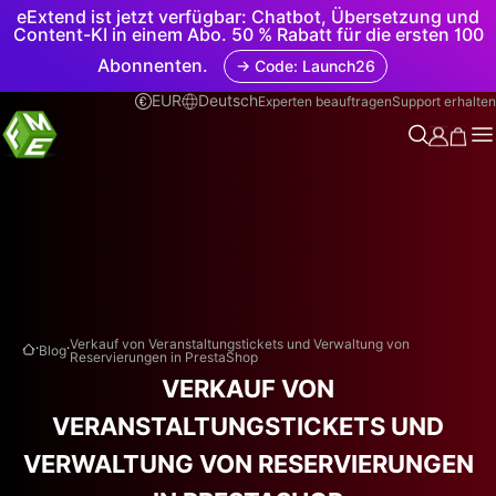
eExtend ist jetzt verfügbar: Chatbot, Übersetzung und
Content-KI in einem Abo. 50 % Rabatt für die ersten 100
Abonnenten.
→ Code: Launch26
EUR
Deutsch
Experten beauftragen
Support erhalten
.
.
Verkauf von Veranstaltungstickets und Verwaltung von
Blog
Reservierungen in PrestaShop
VERKAUF VON
VERANSTALTUNGSTICKETS UND
VERWALTUNG VON RESERVIERUNGEN