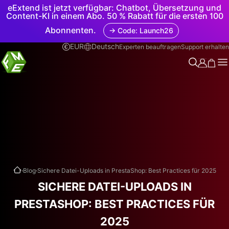
eExtend ist jetzt verfügbar: Chatbot, Übersetzung und
Content-KI in einem Abo. 50 % Rabatt für die ersten 100
Abonnenten.
→ Code: Launch26
EUR
Deutsch
Experten beauftragen
Support erhalten
.
.
Blog
Sichere Datei-Uploads in PrestaShop: Best Practices für 2025
SICHERE DATEI-UPLOADS IN
PRESTASHOP: BEST PRACTICES FÜR
2025