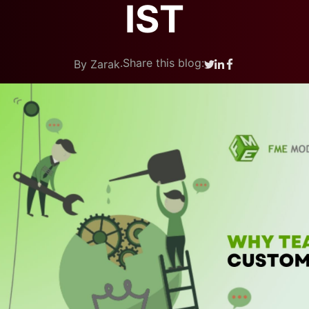
IST
.
Share this blog:
By Zarak