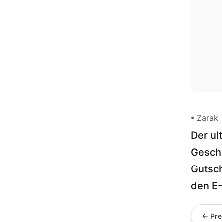
• Zarak
Der ul
Gesche
Gutsch
den E
← Pre