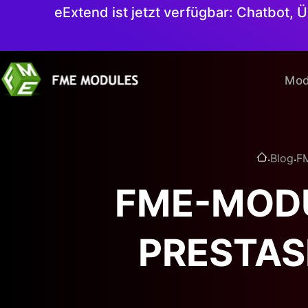
eExtend ist jetzt verfügbar: Chatbot,
Mod
.
.
Blog
FM
FME-MODU
PRESTAS