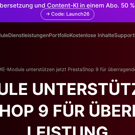
 Übersetzung und Content-KI in einem Abo. 50 %
→ Code: Launch26
ule
Dienstleistungen
Portfolio
Kostenlose Inhalte
Support
E-Module unterstützen jetzt PrestaShop 9 für überragend
LE UNTERSTÜT
HOP 9 FÜR ÜBE
LEISTUNG