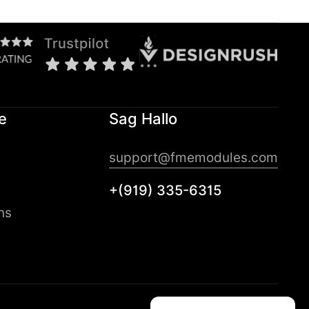
e
Sag Hallo
support@fmemodules.com
+(919) 335-6315
ns