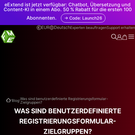
eExtend ist jetzt verfügbar: Chatbot, Übersetzung und
Content-KI in einem Abo. 50 % Rabatt für die ersten 100
Abonnenten.
→ Code: Launch26
EUR
Deutsch
Experten beauftragen
Support erhalten
.
.
Was sind benutzerdefinierte Registrierungsformular-
Blog
Zielgruppen?
WAS SIND BENUTZERDEFINIERTE
REGISTRIERUNGSFORMULAR-
ZIELGRUPPEN?