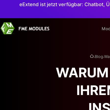
eExtend ist jetzt verfügbar: Chatbot,
Mod
.
.
Blog
War
WARUM 
IHR
IN