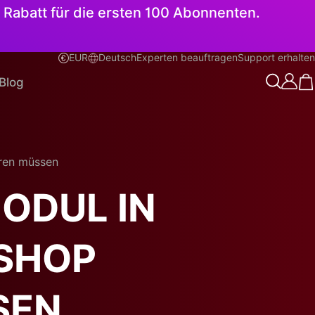
 Rabatt für die ersten 100 Abonnenten.
EUR
Deutsch
Experten beauftragen
Support erhalten
Deutsch
Blog
eren müssen
ODUL IN
SHOP
SEN