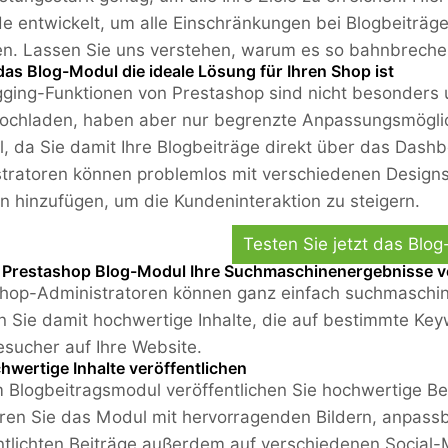
e entwickelt, um alle Einschränkungen bei Blogbeiträge
en. Lassen Sie uns verstehen, warum es so bahnbrechen
as Blog-Modul die ideale Lösung für Ihren Shop ist
gging-Funktionen von Prestashop sind nicht besonders 
hochladen, haben aber nur begrenzte Anpassungsmögli
el, da Sie damit Ihre Blogbeiträge direkt über das Da
tratoren können problemlos mit verschiedenen Designs
n hinzufügen, um die Kundeninteraktion zu steigern.
Testen Sie jetzt das Blo
 Prestashop Blog-Modul Ihre Suchmaschinenergebnisse v
hop-Administratoren können ganz einfach suchmaschine
en Sie damit hochwertige Inhalte, die auf bestimmte Ke
sucher auf Ihre Website.
wertige Inhalte veröffentlichen
 Blogbeitragsmodul veröffentlichen Sie hochwertige Beit
ren Sie das Modul mit hervorragenden Bildern, anpass
ntlichten Beiträge außerdem auf verschiedenen Social