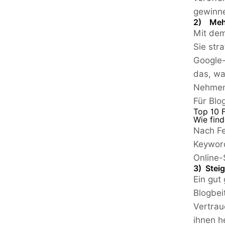
gewinne
2) Mehr
Mit dem
Sie str
Google-
das, wa
Nehmen 
Für Blo
Top 10 
Wie find
Nach Fe
Keyword
Online-
3) Stei
Ein gut
Blogbei
Vertrau
ihnen h