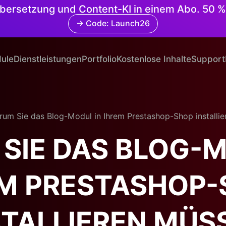
 Übersetzung und Content-KI in einem Abo. 50 %
→ Code: Launch26
ule
Dienstleistungen
Portfolio
Kostenlose Inhalte
Support
um Sie das Blog-Modul in Ihrem Prestashop-Shop installi
SIE DAS BLOG-M
EM PRESTASHOP-
STALLIEREN MÜS