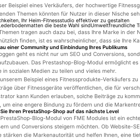
ser Beispiel eines Verkäufers, der hochwertige Fitness
genden Themen könnten für Nutzer in dieser Nische sehr 
hkeiten, Ihr Heim-Fitnessstudio effektiver zu gestalten
ederbodenmatten die beste Wahl sindUmweltfreundliche T
Themen tragen auch dazu bei, dass Ihre Marke in der Ni
 nützlich finden, ist es wahrscheinlicher, dass sie Ihre 
au einer Community und Einbindung Ihres Publikums
oggen geht es nicht nur um SEO und Conversions, son
ufzubauen. Das Prestashop-Blog-Modul ermöglicht es 
e in sozialen Medien zu teilen und vieles mehr.
unserem Beispiel eines Fitnessprodukte-Verkäufers zu 
träge über Fitnessgeräte veröffentlichen, die für versch
trator kann Kunden erlauben, solche Beiträge zu kom
 um eine engere Bindung zu fördern und die Markentre
 Sie Ihren PrestaShop-Shop auf das nächste Level
 PrestaShop-Blog-Modul von FME Modules ist ein echte
ern und Conversions steigern möchten. Ob Website-SEO
e stärken die Markenautorität und helfen Ihnen, eine ti