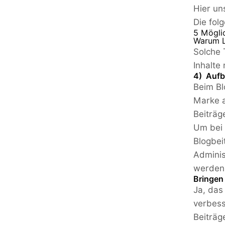
Hier un
Die fol
5 Möglic
Warum L
Solche 
Inhalte
4) Aufb
Beim Bl
Marke a
Beiträg
Um bei 
Blogbei
Adminis
werden,
Bringen
Ja, das
verbess
Beiträg