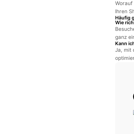
Worauf 
Ihren S
Häufig 
Wie ric
Besuche
ganz ei
Kann ic
Ja, mit
optimie