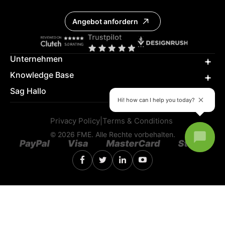
Angebot anfordern
Unternehmen
Knowledge Base
Sag Hallo
Hi! how can I help you today?
Privacy Policy
|
Terms & Conditions
© 2026 FME. Alle Rechte vorbehalten.