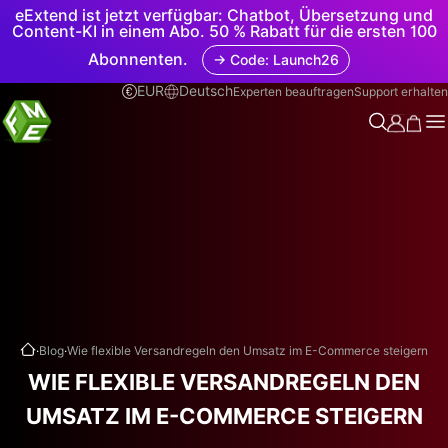
eExtend ist jetzt verfügbar: Chatbot, Übersetzung und
Content-KI in einem Abo. 50 % Rabatt für die ersten 100
Abonnenten.
→ Code: Launch26
EUR
Deutsch
Experten beauftragen
Support erhalten
.
.
Blog
Wie flexible Versandregeln den Umsatz im E-Commerce steigern
WIE FLEXIBLE VERSANDREGELN DEN
UMSATZ IM E-COMMERCE STEIGERN