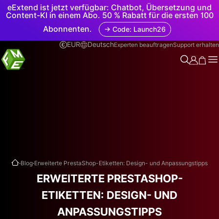
eExtend ist jetzt verfügbar: Chatbot, Übersetzung und
Content-KI in einem Abo. 50 % Rabatt für die ersten 100
Abonnenten.
→ Code: Launch26
EUR
Deutsch
Experten beauftragen
Support erhalten
.
.
Blog
Erweiterte PrestaShop-Etiketten: Design- und Anpassungstipps
ERWEITERTE PRESTASHOP-
ETIKETTEN: DESIGN- UND
ANPASSUNGSTIPPS