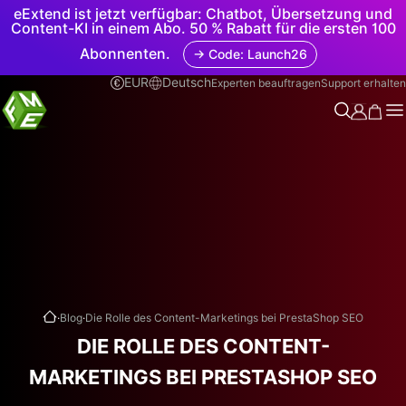
eExtend ist jetzt verfügbar: Chatbot, Übersetzung und
Content-KI in einem Abo. 50 % Rabatt für die ersten 100
Abonnenten.
→ Code: Launch26
EUR
Deutsch
Experten beauftragen
Support erhalten
.
.
Blog
Die Rolle des Content-Marketings bei PrestaShop SEO
DIE ROLLE DES CONTENT-
MARKETINGS BEI PRESTASHOP SEO