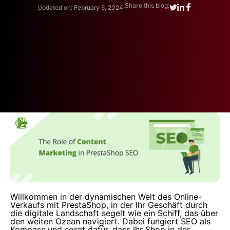
.
Share this blog:
Updated on: February 6, 2024
Willkommen in der dynamischen Welt des Online-
Verkaufs mit PrestaShop, in der Ihr Geschäft durch
die digitale Landschaft segelt wie ein Schiff, das über
den weiten Ozean navigiert. Dabei fungiert SEO als
Kompass und sorgt dafür, dass Ihr Shop in der