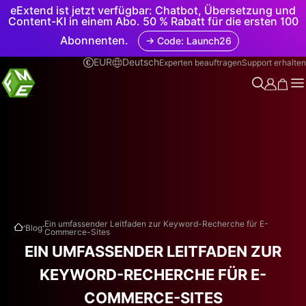
eExtend ist jetzt verfügbar: Chatbot, Übersetzung und
Content-KI in einem Abo. 50 % Rabatt für die ersten 100
Abonnenten.
→ Code: Launch26
EUR
Deutsch
Experten beauftragen
Support erhalten
.
.
Ein umfassender Leitfaden zur Keyword-Recherche für E-
Blog
Commerce-Sites
EIN UMFASSENDER LEITFADEN ZUR
KEYWORD-RECHERCHE FÜR E-
COMMERCE-SITES