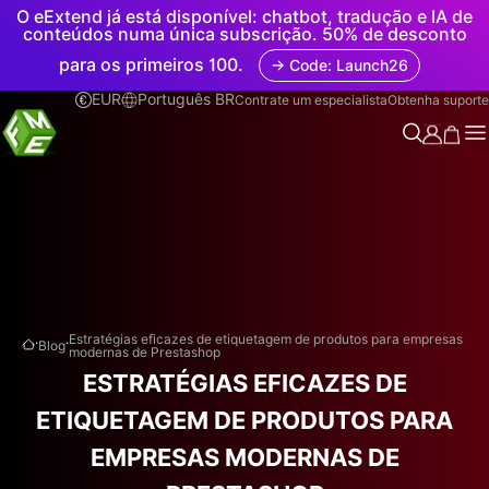
O eExtend já está disponível: chatbot, tradução e IA de
conteúdos numa única subscrição. 50% de desconto
para os primeiros 100.
→ Code: Launch26
EUR
Português BR
Contrate um especialista
Obtenha suporte
.
.
Estratégias eficazes de etiquetagem de produtos para empresas
Blog
modernas de Prestashop
ESTRATÉGIAS EFICAZES DE
ETIQUETAGEM DE PRODUTOS PARA
EMPRESAS MODERNAS DE